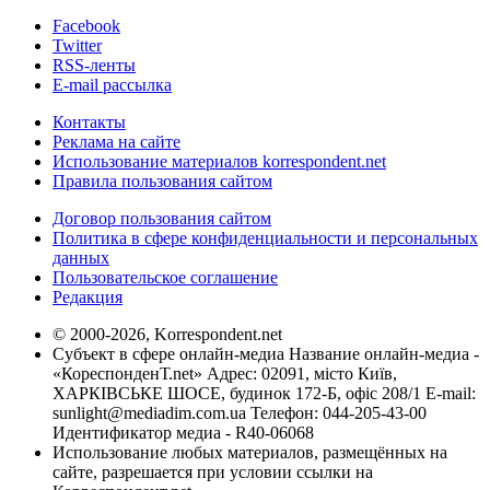
Facebook
Twitter
RSS-ленты
E-mail рассылка
Контакты
Реклама на сайте
Использование материалов korrespondent.net
Правила пользования сайтом
Договор пользования сайтом
Политика в сфере конфиденциальности и персональных
данных
Пользовательское соглашение
Редакция
© 2000-2026, Korrespondent.net
Субъект в сфере онлайн-медиа Название онлайн-медиа -
«КореспонденТ.net» Адрес: 02091, місто Київ,
ХАРКІВСЬКЕ ШОСЕ, будинок 172-Б, офіс 208/1 E-mail:
sunlight@mediadim.com.ua
Телефон: 044-205-43-00
Идентификатор медиа - R40-06068
Использование любых материалов, размещённых на
сайте, разрешается при условии ссылки на