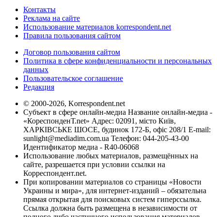
Контакты
Реклама на сайте
Использование материалов korrespondent.net
Правила пользования сайтом
Договор пользования сайтом
Политика в сфере конфиденциальности и персональных
данных
Пользовательское соглашение
Редакция
© 2000-2026, Korrespondent.net
Субъект в сфере онлайн-медиа Название онлайн-медиа -
«КореспонденТ.net» Адрес: 02091, місто Київ,
ХАРКІВСЬКЕ ШОСЕ, будинок 172-Б, офіс 208/1 E-mail:
sunlight@mediadim.com.ua
Телефон: 044-205-43-00
Идентификатор медиа - R40-06068
Использование любых материалов, размещённых на
сайте, разрешается при условии ссылки на
Корреспондент.net.
При копировании материалов со страницы «Новости
Украины и мира», для интернет-изданий – обязательна
прямая открытая для поисковых систем гиперссылка.
Ссылка должна быть размещена в независимости от
полного либо частичного использования материалов.