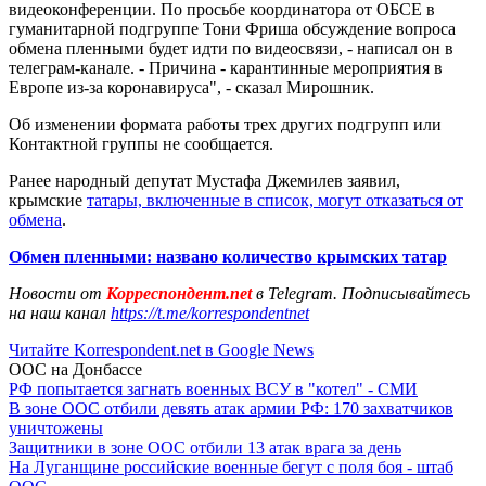
видеоконференции. По просьбе координатора от ОБСЕ в
гуманитарной подгруппе Тони Фриша обсуждение вопроса
обмена пленными будет идти по видеосвязи, - написал он в
телеграм-канале. - Причина - карантинные мероприятия в
Европе из-за коронавируса", - сказал Мирошник.
Об изменении формата работы трех других подгрупп или
Контактной группы не сообщается.
Ранее народный депутат Мустафа Джемилев заявил,
крымские
татары, включенные в список, могут отказаться от
обмена
.
Обмен пленными: названо количество крымских татар
Новости от
Корреспондент.net
в Telegram. Подписывайтесь
на наш канал
https://t.me/korrespondentnet
Читайте Korrespondent.net в Google News
ООС на Донбассе
РФ попытается загнать военных ВСУ в "котел" - СМИ
В зоне ООС отбили девять атак армии РФ: 170 захватчиков
уничтожены
Защитники в зоне ООС отбили 13 атак врага за день
На Луганщине российские военные бегут с поля боя - штаб