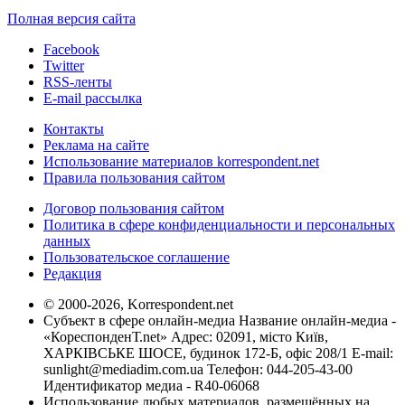
Полная версия сайта
Facebook
Twitter
RSS-ленты
E-mail рассылка
Контакты
Реклама на сайте
Использование материалов korrespondent.net
Правила пользования сайтом
Договор пользования сайтом
Политика в сфере конфиденциальности и персональных
данных
Пользовательское соглашение
Редакция
© 2000-2026, Korrespondent.net
Субъект в сфере онлайн-медиа Название онлайн-медиа -
«КореспонденТ.net» Адрес: 02091, місто Київ,
ХАРКІВСЬКЕ ШОСЕ, будинок 172-Б, офіс 208/1 E-mail:
sunlight@mediadim.com.ua
Телефон: 044-205-43-00
Идентификатор медиа - R40-06068
Использование любых материалов, размещённых на