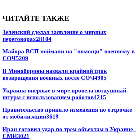
ЧИТАЙТЕ ТАКЖЕ
Зеленский сделал заявление о мирных
переговорах
28104
Майора ВСП поймали на "помощи" военному в
СОЧ
5209
В Минобороны назвали крайний срок
возвращения военных после СОЧ
4905
Украина впервые в мире провела воздушный
штурм с использованием роботов
4215
Правительство приняло изменения по отсрочке
от мобилизации
3619
Иран готовил удар по трем объектам в Украине -
СМИ
3021