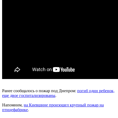
Ранее сообщалось о пожар под Днепром:
погиб один ребенок,
еще двое госпитализированы
.
Напомним,
на Киевщине произошел крупный пожар на
птицефабрике
.