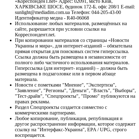
«КореспонденТ.net» Адрес: 02091, місто Київ,
ХАРКІВСЬКЕ ШОСЕ, будинок 172-Б, офіс 208/1 E-mail:
sunlight@mediadim.com.ua
Телефон: 044-205-43-00
Идентификатор медиа - R40-06068
Использование любых материалов, размещённых на
сайте, разрешается при условии ссылки на
Корреспондент.net.
При копировании материалов со страницы «Новости
Украины и мира», для интернет-изданий – обязательна
прямая открытая для поисковых систем гиперссылка.
Ссылка должна быть размещена в независимости от
полного либо частичного использования материалов.
Гиперссылка (для интернет- изданий) – должна быть
размещена в подзаголовке или в первом абзаце
материала.
Новости с пометками "Мнение", "Экспертиза",
"Заявление", "Регионы", "Деньги", "Власть", "Выборы",
"Тест-драйв", "Спецпроекты", "Промо" публикуются на
правах рекламы.
Раздел Спецпроекты создается совместно с
коммерческими партнерами.
Любое копирование, публикация, републикация и
другое распространение информации, которое содержит
ссылку на "Интерфакс-Украина", EPA / UPG, строго
воспрещается.