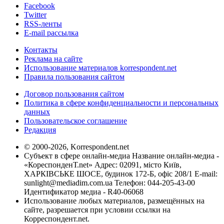
Facebook
Twitter
RSS-ленты
E-mail рассылка
Контакты
Реклама на сайте
Использование материалов korrespondent.net
Правила пользования сайтом
Договор пользования сайтом
Политика в сфере конфиденциальности и персональных
данных
Пользовательское соглашение
Редакция
© 2000-2026, Korrespondent.net
Субъект в сфере онлайн-медиа Название онлайн-медиа -
«КореспонденТ.net» Адрес: 02091, місто Київ,
ХАРКІВСЬКЕ ШОСЕ, будинок 172-Б, офіс 208/1 E-mail:
sunlight@mediadim.com.ua
Телефон: 044-205-43-00
Идентификатор медиа - R40-06068
Использование любых материалов, размещённых на
сайте, разрешается при условии ссылки на
Корреспондент.net.