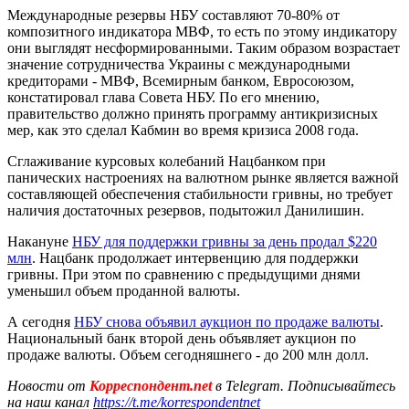
Международные резервы НБУ составляют 70-80% от
композитного индикатора МВФ, то есть по этому индикатору
они выглядят несформированными. Таким образом возрастает
значение сотрудничества Украины с международными
кредиторами - МВФ, Всемирным банком, Евросоюзом,
констатировал глава Совета НБУ. По его мнению,
правительство должно принять программу антикризисных
мер, как это сделал Кабмин во время кризиса 2008 года.
Сглаживание курсовых колебаний Нацбанком при
панических настроениях на валютном рынке является важной
составляющей обеспечения стабильности гривны, но требует
наличия достаточных резервов, подытожил Данилишин.
Накануне
НБУ для поддержки гривны за день продал $220
млн
. Нацбанк продолжает интервенцию для поддержки
гривны. При этом по сравнению с предыдущими днями
уменьшил объем проданной валюты.
А сегодня
НБУ снова объявил аукцион по продаже валюты
.
Национальный банк второй день объявляет аукцион по
продаже валюты. Объем сегодняшнего - до 200 млн долл.
Новости от
Корреспондент.net
в Telegram. Подписывайтесь
на наш канал
https://t.me/korrespondentnet