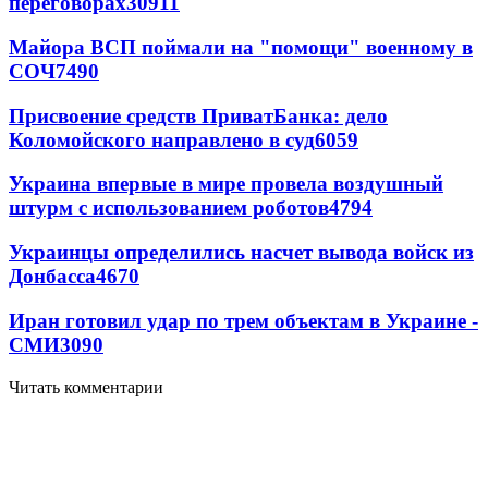
переговорах
30911
Майора ВСП поймали на "помощи" военному в
СОЧ
7490
Присвоение средств ПриватБанка: дело
Коломойского направлено в суд
6059
Украина впервые в мире провела воздушный
штурм с использованием роботов
4794
Украинцы определились насчет вывода войск из
Донбасса
4670
Иран готовил удар по трем объектам в Украине -
СМИ
3090
Читать комментарии