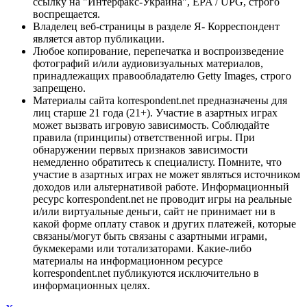
ссылку на "Интерфакс-Украина", EPA / UPG, строго
воспрещается.
Владелец веб-страницы в разделе Я- Корреспондент
является автор публикации.
Любое копирование, перепечатка и воспроизведение
фотографий и/или аудиовизуальных материалов,
принадлежащих правообладателю Getty Images, строго
запрещено.
Материалы сайта korrespondent.net предназначены для
лиц старше 21 года (21+). Участие в азартных играх
может вызвать игровую зависимость. Соблюдайте
правила (принципы) ответственной игры. При
обнаружении первых признаков зависимости
немедленно обратитесь к специалисту. Помните, что
участие в азартных играх не может являться источником
доходов или альтернативой работе. Информационный
ресурс korrespondent.net не проводит игры на реальные
и/или виртуальные деньги, сайт не принимает ни в
какой форме оплату ставок и других платежей, которые
связаны/могут быть связаны с азартными играми,
букмекерами или тотализаторами. Какие-либо
материалы на информационном ресурсе
korrespondent.net публикуются исключительно в
информационных целях.