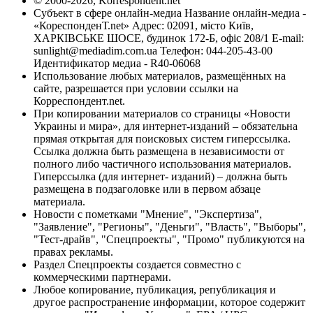
© 2000-2026, Korrespondent.net
Субъект в сфере онлайн-медиа Название онлайн-медиа -
«КореспонденТ.net» Адрес: 02091, місто Київ,
ХАРКІВСЬКЕ ШОСЕ, будинок 172-Б, офіс 208/1 E-mail:
sunlight@mediadim.com.ua
Телефон: 044-205-43-00
Идентификатор медиа - R40-06068
Использование любых материалов, размещённых на
сайте, разрешается при условии ссылки на
Корреспондент.net.
При копировании материалов со страницы «Новости
Украины и мира», для интернет-изданий – обязательна
прямая открытая для поисковых систем гиперссылка.
Ссылка должна быть размещена в независимости от
полного либо частичного использования материалов.
Гиперссылка (для интернет- изданий) – должна быть
размещена в подзаголовке или в первом абзаце
материала.
Новости с пометками "Мнение", "Экспертиза",
"Заявление", "Регионы", "Деньги", "Власть", "Выборы",
"Тест-драйв", "Спецпроекты", "Промо" публикуются на
правах рекламы.
Раздел Спецпроекты создается совместно с
коммерческими партнерами.
Любое копирование, публикация, републикация и
другое распространение информации, которое содержит