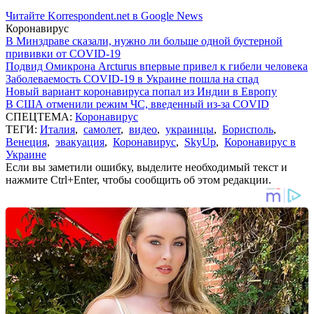
Читайте Korrespondent.net в Google News
Коронавирус
В Минздраве сказали, нужно ли больше одной бустерной
прививки от COVID-19
Подвид Омикрона Arcturus впервые привел к гибели человека
Заболеваемость COVID-19 в Украине пошла на спад
Новый вариант коронавируса попал из Индии в Европу
В США отменили режим ЧС, введенный из-за COVID
СПЕЦТЕМА:
Коронавирус
ТЕГИ:
Италия
,
самолет
,
видео
,
украинцы
,
Борисполь
,
Венеция
,
эвакуация
,
Коронавирус
,
SkyUp
,
Коронавирус в
Украине
Если вы заметили ошибку, выделите необходимый текст и
нажмите Ctrl+Enter, чтобы сообщить об этом редакции.