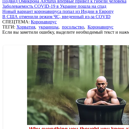
Подвид Омикрона Arcturus впервые привел к гибели человека
Заболеваемость COVID-19 в Украине пошла на спад
Новый вариант коронавируса попал из Индии в Европу
В США отменили режим ЧС, введенный из-за COVID
СПЕЦТЕМА:
Коронавирус
ТЕГИ:
Хорватия
,
украинцы
,
посольство
,
Коронавирус
Если вы заметили ошибку, выделите необходимый текст и нажми