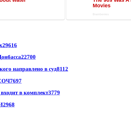
х
29616
Донбасса
22700
кого направлено в суд
8112
 СОЧ
7697
 входит в комплект
3779
И
2968