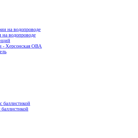
и на водопроводе
анций
и - Херсонская ОВА
ель
с баллистикой