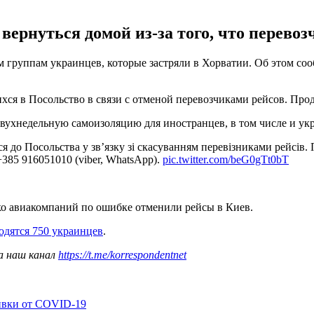
ернуться домой из-за того, что перево
м группам украинцев, которые застряли в Хорватии. Об этом с
ся в Посольство в связи с отменой перевозчиками рейсов. Прод
двухнедельную самоизоляцию для иностранцев, в том числе и ук
лися до Посольства у зв’язку зі скасуванням перевізниками рейс
+385 916051010 (viber, WhatsApp).
pic.twitter.com/beG0gTt0bT
ко авиакомпаний по ошибке отменили рейсы в Киев.
одятся 750 украинцев
.
а наш канал
https://t.me/korrespondentnet
ивки от COVID-19