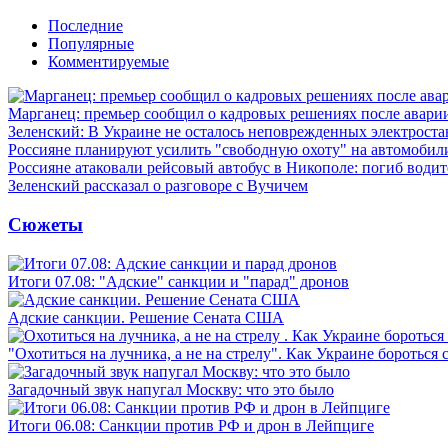
Последние
Популярные
Комментируемые
Марганец: премьер сообщил о кадровых решениях после авари
Зеленский: В Украине не осталось неповрежденных электрост
Россияне планируют усилить "свободную охоту" на автомобил
Россияне атаковали рейсовый автобус в Никополе: погиб водит
Зеленский рассказал о разговоре с Вучичем
Сюжеты
Итоги 07.08: "Адские" санкции и "парад" дронов
Адские санкции. Решение Сената США
"Охотиться на лучника, а не на стрелу". Как Украине бороться 
Загадочный звук напугал Москву: что это было
Итоги 06.08: Санкции против РФ и дрон в Лейпциге