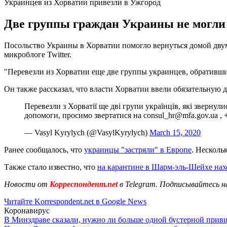
Украинцев из Хорватии привезли в Ужгород
Две группы граждан Украины не могли в
Посольство Украины в Хорватии помогло вернуться домой дву
микроблоге Twitter.
"Перевезли из Хорватии еще две группы украинцев, обративших
Он также рассказал, что власти Хорватии ввели обязательную 
Перевезли з Хорватії ще дві групи українців, які зверну
допомоги, просимо звертатися на
consul_hr@mfa.gov.ua
, 
— Vasyl Kyrylych (@VasylKyrylych)
March 15, 2020
Ранее сообщалось, что
украинцы "застряли" в Европе
. Несколь
Также стало известно, что
на карантине в Шарм-эль-Шейхе нах
Новости от
Корреспондент.net
в Telegram. Подписывайтесь н
Читайте Korrespondent.net в Google News
Коронавирус
В Минздраве сказали, нужно ли больше одной бустерной прив