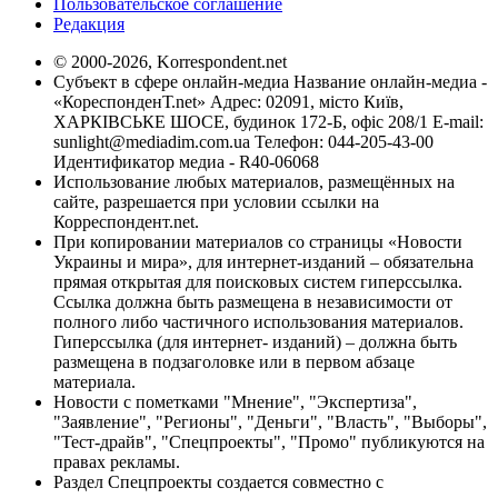
Пользовательское соглашение
Редакция
© 2000-2026, Korrespondent.net
Субъект в сфере онлайн-медиа Название онлайн-медиа -
«КореспонденТ.net» Адрес: 02091, місто Київ,
ХАРКІВСЬКЕ ШОСЕ, будинок 172-Б, офіс 208/1 E-mail:
sunlight@mediadim.com.ua
Телефон: 044-205-43-00
Идентификатор медиа - R40-06068
Использование любых материалов, размещённых на
сайте, разрешается при условии ссылки на
Корреспондент.net.
При копировании материалов со страницы «Новости
Украины и мира», для интернет-изданий – обязательна
прямая открытая для поисковых систем гиперссылка.
Ссылка должна быть размещена в независимости от
полного либо частичного использования материалов.
Гиперссылка (для интернет- изданий) – должна быть
размещена в подзаголовке или в первом абзаце
материала.
Новости с пометками "Мнение", "Экспертиза",
"Заявление", "Регионы", "Деньги", "Власть", "Выборы",
"Тест-драйв", "Спецпроекты", "Промо" публикуются на
правах рекламы.
Раздел Спецпроекты создается совместно с