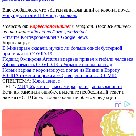
Еще сообщалось, что убытки авиакомпаний от коронавируса
могут достигать 113 млрд долларов.
Новости от
Корреспондент.net
в Telegram. Подписывайтесь
на наш канал
https://t.me/korrespondentnet
Читайте Korrespondent.net в Google News
Коронавирус
В Минздраве сказали, нужно ли больше одной бустерной
прививки от COVID-19
Подвид Омикрона Arcturus впервые привел к гибели человека
Заболеваемость COVID-19 в Украине пошла на спад
Новый вариант коронавируса попал из Индии в Европу
В США отменили режим ЧС, введенный из-за COVID
СПЕЦТЕМА:
Коронавирус
ТЕГИ:
МИД Украины
,
пассажиры
,
рейс
,
авиакомпании
Если вы заметили ошибку, выделите необходимый текст и
нажмите Ctrl+Enter, чтобы сообщить об этом редакции.