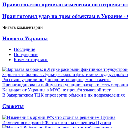
Правительство приняло изменения по отсрочке о
Иран готовил удар по трем объектам в Украине 
Читать комментарии
Новости Украины
Последние
Популярные
Комментируемые
Зарплата за бронь: в Луцке раскрыли фиктивное трудоустройст
Россияне ударили по Днепропетровщине, много жертв
Пропагандировали войну и оккупацию: раскрыта сеть сторонн
Кандидат от Украины в МУС не прошёл языковой тест
В Закарпатском ТЦК опровергли обыски в их подразделениях
Сюжеты
Изменения в армии РФ: что стоит за решением Путина