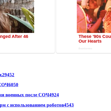
х
29452
 СОЧ
6050
ия военных после СОЧ
4924
рм с использованием роботов
4543