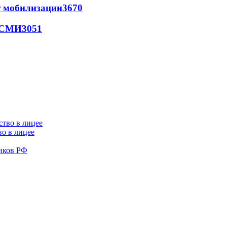
т мобилизации
3670
- СМИ
3051
во в лицее
иков РФ