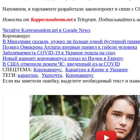
Напомним, в парламенте разработали законопроект в связи с 
Новости от
Корреспондент.net
в Telegram. Подписывайтесь н
Читайте Korrespondent.net в Google News
Коронавирус
В Минздраве сказали, нужно ли больше одной бустерной прив
Подвид Омикрона Arcturus впервые привел к гибели человека
Заболеваемость COVID-19 в Украине пошла на спад
Новый вариант коронавируса попал из Индии в Европу
В США отменили режим ЧС, введенный из-за COVID
СПЕЦТЕМА:
Коронавирус
,
Карантин в Киеве и Украине
ТЕГИ:
карантин
,
Укрпочта
,
Коронавирус
Если вы заметили ошибку, выделите необходимый текст и нажми