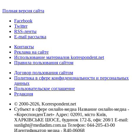
Полная версия сайта
Facebook
Twitter
RSS-ленты
E-mail рассылка
Контакты
Реклама на сайте
Использование материалов korrespondent.net
Правила пользования сайтом
Договор пользования сайтом
Политика в сфере конфиденциальности и персональных
данных
Пользовательское соглашение
Редакция
© 2000-2026, Korrespondent.net
Субъект в сфере онлайн-медиа Название онлайн-медиа -
«КореспонденТ.net» Адрес: 02091, місто Київ,
ХАРКІВСЬКЕ ШОСЕ, будинок 172-Б, офіс 208/1 E-mail:
sunlight@mediadim.com.ua
Телефон: 044-205-43-00
Идентификатор медиа - R40-06068