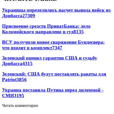
Украинцы определились насчет вывода войск из
Донбасса
27309
Присвоение средств ПриватБанка: дело
Коломойского направлено в суд
8135
ВСУ получили новое снаряжение Бундесвера:
что входит в комплект
7347
Зеленский оценил гарантии США и судьбу
Донбасса
4315
Зеленский: США будут поставлять ракеты для
Patriot
3856
Украина поставила Путина перед дилеммой -
СМИ
3195
Читать комментарии