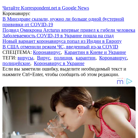
Читайте Korrespondent.net в Google News
Коронавирус
В Минздраве сказали, нужно ли больше одной бустерной
прививки от COVID-19
Подвид Омикрона Arcturus впервые привел к гибели человека
Заболеваемость COVID-19 в Украине пошла на спад
Новый вариант коронавируса попал из Индии в Европу
В США отменили режим ЧС, введенный из-за COVID
СПЕЦТЕМА:
Коронавирус
,
Карантин в Киеве и Украине
ТЕГИ:
вирусы
,
Вирус
,
полиция
,
карантин
,
Коронавирус
,
полицейские
,
Коронавирус в Украине
Если вы заметили ошибку, выделите необходимый текст и
нажмите Ctrl+Enter, чтобы сообщить об этом редакции.