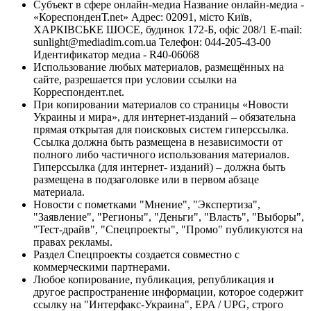
Субъект в сфере онлайн-медиа Название онлайн-медиа -
«КореспонденТ.net» Адрес: 02091, місто Київ,
ХАРКІВСЬКЕ ШОСЕ, будинок 172-Б, офіс 208/1 E-mail:
sunlight@mediadim.com.ua
Телефон: 044-205-43-00
Идентификатор медиа - R40-06068
Использование любых материалов, размещённых на
сайте, разрешается при условии ссылки на
Корреспондент.net.
При копировании материалов со страницы «Новости
Украины и мира», для интернет-изданий – обязательна
прямая открытая для поисковых систем гиперссылка.
Ссылка должна быть размещена в независимости от
полного либо частичного использования материалов.
Гиперссылка (для интернет- изданий) – должна быть
размещена в подзаголовке или в первом абзаце
материала.
Новости с пометками "Мнение", "Экспертиза",
"Заявление", "Регионы", "Деньги", "Власть", "Выборы",
"Тест-драйв", "Спецпроекты", "Промо" публикуются на
правах рекламы.
Раздел Спецпроекты создается совместно с
коммерческими партнерами.
Любое копирование, публикация, републикация и
другое распространение информации, которое содержит
ссылку на "Интерфакс-Украина", EPA / UPG, строго