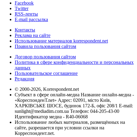
Facebook
Twitter
RSS-ленты
E-mail рассылка
Контакты
Реклама на сайте
Использование материалов korrespondent.net
Правила пользования сайтом
Договор пользования сайтом
Политика в сфере конфиденциальности и персональных
данных
Пользовательское соглашение
Редакция
© 2000-2026, Korrespondent.net
Субъект в сфере онлайн-медиа Название онлайн-медиа -
«КореспонденТ.net» Адрес: 02091, місто Київ,
ХАРКІВСЬКЕ ШОСЕ, будинок 172-Б, офіс 208/1 E-mail:
sunlight@mediadim.com.ua
Телефон: 044-205-43-00
Идентификатор медиа - R40-06068
Использование любых материалов, размещённых на
сайте, разрешается при условии ссылки на
Корреспондент.net.