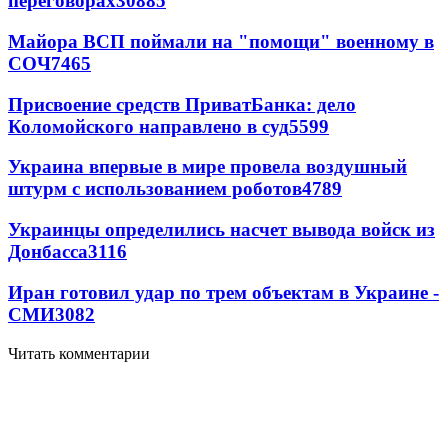
переговорах
30885
Майора ВСП поймали на "помощи" военному в
СОЧ
7465
Присвоение средств ПриватБанка: дело
Коломойского направлено в суд
5599
Украина впервые в мире провела воздушный
штурм с использованием роботов
4789
Украинцы определились насчет вывода войск из
Донбасса
3116
Иран готовил удар по трем объектам в Украине -
СМИ
3082
Читать комментарии