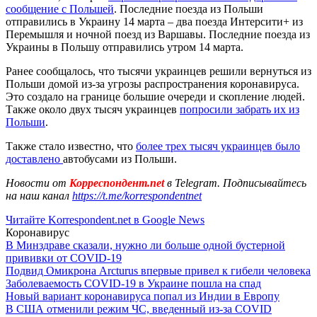
сообщение с Польшей
. Последние поезда из Польши
отправились в Украину 14 марта – два поезда Интерсити+ из
Перемышля и ночной поезд из Варшавы. Последние поезда из
Украины в Польшу отправились утром 14 марта.
Ранее сообщалось, что тысячи украинцев решили вернуться из
Польши домой из-за угрозы распространения коронавируса.
Это создало на границе большие очереди и скопление людей.
Также около двух тысяч украинцев
попросили забрать их из
Польши
.
Также стало известно, что
более трех тысяч украинцев было
доставлено
автобусами из Польши.
Новости от
Корреспондент.net
в Telegram. Подписывайтесь
на наш канал
https://t.me/korrespondentnet
Читайте Korrespondent.net в Google News
Коронавирус
В Минздраве сказали, нужно ли больше одной бустерной
прививки от COVID-19
Подвид Омикрона Arcturus впервые привел к гибели человека
Заболеваемость COVID-19 в Украине пошла на спад
Новый вариант коронавируса попал из Индии в Европу
В США отменили режим ЧС, введенный из-за COVID