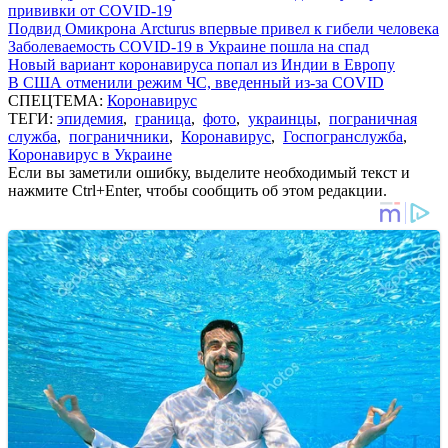
прививки от COVID-19
Подвид Омикрона Arcturus впервые привел к гибели человека
Заболеваемость COVID-19 в Украине пошла на спад
Новый вариант коронавируса попал из Индии в Европу
В США отменили режим ЧС, введенный из-за COVID
СПЕЦТЕМА:
Коронавирус
ТЕГИ:
эпидемия
,
граница
,
фото
,
украинцы
,
пограничная
служба
,
пограничники
,
Коронавирус
,
Госпогранслужба
,
Коронавирус в Украине
Если вы заметили ошибку, выделите необходимый текст и
нажмите Ctrl+Enter, чтобы сообщить об этом редакции.