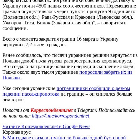
Закарпатской областях пограничники обеспечили доставку в
Украину почти 4500 наших соотечественников. Перемещение
граждан осуществлялось через пункты пропуска Ягодин-авто
(Волынская обл.), Рава-Русская и Краковец (Львовская обл.),
Ужгород, Тиса, Вилок (Закарпатская обл.)", – говорится в
сообщении.
Всего с момента закрытия границ 16 марта в Украину
вернулись 7,2 тысяч граждан.
Ранее сообщалось, что тысячи украинцев решили вернуться из
Польши домой из-за угрозы распространения коронавируса.
Это создало на границе большие очереди и скопление людей.
Также около двух тысяч украинцев
попросили забрать их из
Польши
.
Уже сегодня украинские
пограничники сообщили о резком
падении пассажиропотока
на границе – он снизился больше
чем втрое.
Новости от
Корреспондент.net
в Telegram. Подписывайтесь
на наш канал
https://t.me/korrespondentnet
Читайте Korrespondent.net в Google News
Коронавирус
В Минздраве сказали, нужно ли больше одной бустерной