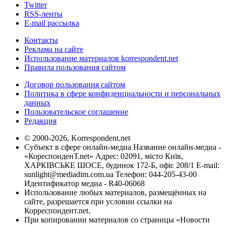
Twitter
RSS-ленты
E-mail рассылка
Контакты
Реклама на сайте
Использование материалов korrespondent.net
Правила пользования сайтом
Договор пользования сайтом
Политика в сфере конфиденциальности и персональных
данных
Пользовательское соглашение
Редакция
© 2000-2026, Korrespondent.net
Субъект в сфере онлайн-медиа Название онлайн-медиа -
«КореспонденТ.net» Адрес: 02091, місто Київ,
ХАРКІВСЬКЕ ШОСЕ, будинок 172-Б, офіс 208/1 E-mail:
sunlight@mediadim.com.ua
Телефон: 044-205-43-00
Идентификатор медиа - R40-06068
Использование любых материалов, размещённых на
сайте, разрешается при условии ссылки на
Корреспондент.net.
При копировании материалов со страницы «Новости