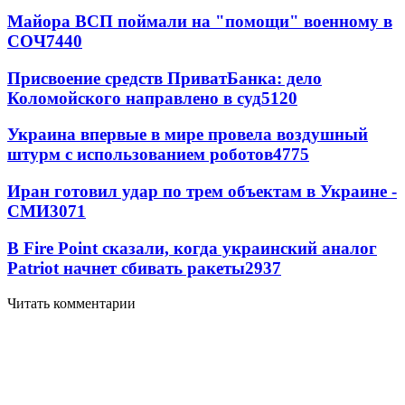
Майора ВСП поймали на "помощи" военному в
СОЧ
7440
Присвоение средств ПриватБанка: дело
Коломойского направлено в суд
5120
Украина впервые в мире провела воздушный
штурм с использованием роботов
4775
Иран готовил удар по трем объектам в Украине -
СМИ
3071
В Fire Point сказали, когда украинский аналог
Patriot начнет сбивать ракеты
2937
Читать комментарии