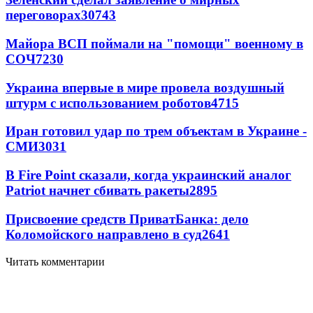
переговорах
30743
Майора ВСП поймали на "помощи" военному в
СОЧ
7230
Украина впервые в мире провела воздушный
штурм с использованием роботов
4715
Иран готовил удар по трем объектам в Украине -
СМИ
3031
В Fire Point сказали, когда украинский аналог
Patriot начнет сбивать ракеты
2895
Присвоение средств ПриватБанка: дело
Коломойского направлено в суд
2641
Читать комментарии