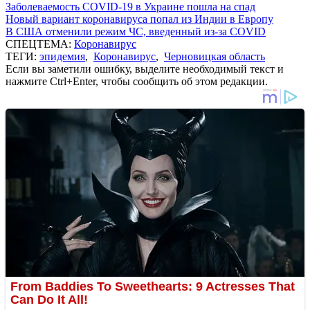
Заболеваемость COVID-19 в Украине пошла на спад
Новый вариант коронавируса попал из Индии в Европу
В США отменили режим ЧС, введенный из-за COVID
СПЕЦТЕМА:
Коронавирус
ТЕГИ:
эпидемия
,
Коронавирус
,
Черновицкая область
Если вы заметили ошибку, выделите необходимый текст и
нажмите Ctrl+Enter, чтобы сообщить об этом редакции.