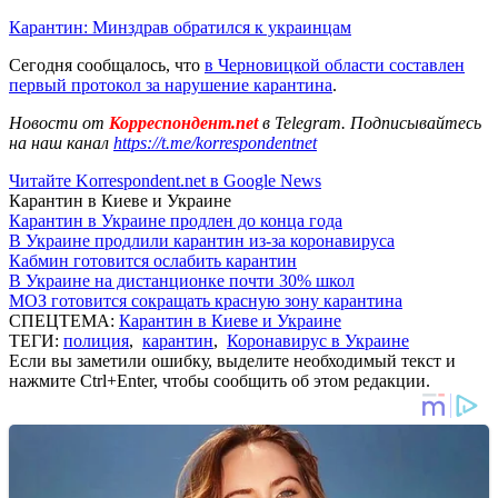
Карантин: Минздрав обратился к украинцам
Сегодня сообщалось, что
в Черновицкой области составлен
первый протокол за нарушение карантина
.
Новости от
Корреспондент.net
в Telegram. Подписывайтесь
на наш канал
https://t.me/korrespondentnet
Читайте Korrespondent.net в Google News
Карантин в Киеве и Украине
Карантин в Украине продлен до конца года
В Украине продлили карантин из-за коронавируса
Кабмин готовится ослабить карантин
В Украине на дистанционке почти 30% школ
МОЗ готовится сокращать красную зону карантина
СПЕЦТЕМА:
Карантин в Киеве и Украине
ТЕГИ:
полиция
,
карантин
,
Коронавирус в Украине
Если вы заметили ошибку, выделите необходимый текст и
нажмите Ctrl+Enter, чтобы сообщить об этом редакции.