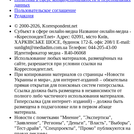
данных
Пользовательское соглашение
Редакция
© 2000-2026, Korrespondent.net
Субъект в сфере онлайн-медиа Название онлайн-медиа -
«КореспонденТ.net» Адрес: 02091, місто Київ,
ХАРКІВСЬКЕ ШОСЕ, будинок 172-Б, офіс 208/1 E-mail:
sunlight@mediadim.com.ua
Телефон: 044-205-43-00
Идентификатор медиа - R40-06068
Использование любых материалов, размещённых на
сайте, разрешается при условии ссылки на
Корреспондент.net.
При копировании материалов со страницы «Новости
Украины и мира», для интернет-изданий – обязательна
прямая открытая для поисковых систем гиперссылка.
Ссылка должна быть размещена в независимости от
полного либо частичного использования материалов.
Гиперссылка (для интернет- изданий) – должна быть
размещена в подзаголовке или в первом абзаце
материала.
Новости с пометками "Мнение", "Экспертиза",
"Заявление", "Регионы", "Деньги", "Власть", "Выборы",
"Тест-драйв", "Спецпроекты", "Промо" публикуются на
правах рекламы.