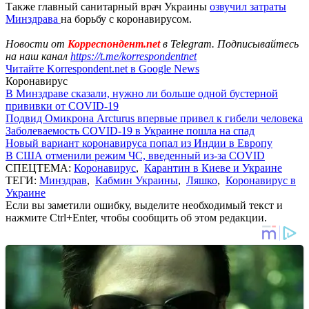
Также главный санитарный врач Украины
озвучил затраты
Минздрава
на борьбу с коронавирусом.
Новости от
Корреспондент.net
в Telegram. Подписывайтесь
на наш канал
https://t.me/korrespondentnet
Читайте Korrespondent.net в Google News
Коронавирус
В Минздраве сказали, нужно ли больше одной бустерной
прививки от COVID-19
Подвид Омикрона Arcturus впервые привел к гибели человека
Заболеваемость COVID-19 в Украине пошла на спад
Новый вариант коронавируса попал из Индии в Европу
В США отменили режим ЧС, введенный из-за COVID
СПЕЦТЕМА:
Коронавирус
,
Карантин в Киеве и Украине
ТЕГИ:
Минздрав
,
Кабмин Украины
,
Ляшко
,
Коронавирус в
Украине
Если вы заметили ошибку, выделите необходимый текст и
нажмите Ctrl+Enter, чтобы сообщить об этом редакции.