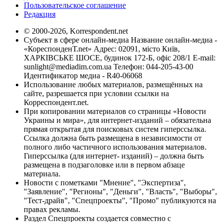
Пользовательское соглашение
Редакция
© 2000-2026, Korrespondent.net
Субъект в сфере онлайн-медиа Название онлайн-медиа -
«КореспонденТ.net» Адрес: 02091, місто Київ,
ХАРКІВСЬКЕ ШОСЕ, будинок 172-Б, офіс 208/1 E-mail:
sunlight@mediadim.com.ua
Телефон: 044-205-43-00
Идентификатор медиа - R40-06068
Использование любых материалов, размещённых на
сайте, разрешается при условии ссылки на
Корреспондент.net.
При копировании материалов со страницы «Новости
Украины и мира», для интернет-изданий – обязательна
прямая открытая для поисковых систем гиперссылка.
Ссылка должна быть размещена в независимости от
полного либо частичного использования материалов.
Гиперссылка (для интернет- изданий) – должна быть
размещена в подзаголовке или в первом абзаце
материала.
Новости с пометками "Мнение", "Экспертиза",
"Заявление", "Регионы", "Деньги", "Власть", "Выборы",
"Тест-драйв", "Спецпроекты", "Промо" публикуются на
правах рекламы.
Раздел Спецпроекты создается совместно с