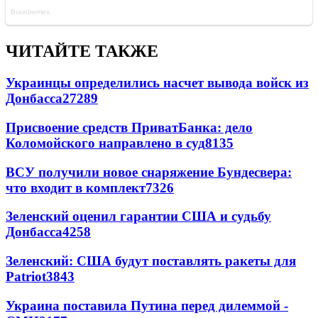
ЧИТАЙТЕ ТАКЖЕ
Украинцы определились насчет вывода войск из
Донбасса
27289
Присвоение средств ПриватБанка: дело
Коломойского направлено в суд
8135
ВСУ получили новое снаряжение Бундесвера:
что входит в комплект
7326
Зеленский оценил гарантии США и судьбу
Донбасса
4258
Зеленский: США будут поставлять ракеты для
Patriot
3843
Украина поставила Путина перед дилеммой -