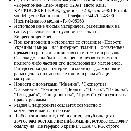
«КореспонденТ.net» Адрес: 02091, місто Київ,
ХАРКІВСЬКЕ ШОСЕ, будинок 172-Б, офіс 208/1 E-mail:
sunlight@mediadim.com.ua
Телефон: 044-205-43-00
Идентификатор медиа - R40-06068
Использование любых материалов, размещённых на
сайте, разрешается при условии ссылки на
Корреспондент.net.
При копировании материалов со страницы «Новости
Украины и мира», для интернет-изданий – обязательна
прямая открытая для поисковых систем гиперссылка.
Ссылка должна быть размещена в независимости от
полного либо частичного использования материалов.
Гиперссылка (для интернет- изданий) – должна быть
размещена в подзаголовке или в первом абзаце
материала.
Новости с пометками "Мнение", "Экспертиза",
"Заявление", "Регионы", "Деньги", "Власть", "Выборы",
"Тест-драйв", "Спецпроекты", "Промо" публикуются на
правах рекламы.
Раздел Спецпроекты создается совместно с
коммерческими партнерами.
Любое копирование, публикация, републикация и
другое распространение информации, которое содержит
ссылку на "Интерфакс-Украина", EPA / UPG, строго