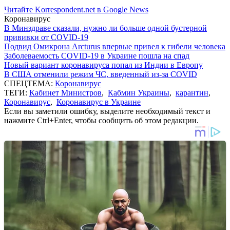
Читайте Korrespondent.net в Google News
Коронавирус
В Минздраве сказали, нужно ли больше одной бустерной
прививки от COVID-19
Подвид Омикрона Arcturus впервые привел к гибели человека
Заболеваемость COVID-19 в Украине пошла на спад
Новый вариант коронавируса попал из Индии в Европу
В США отменили режим ЧС, введенный из-за COVID
СПЕЦТЕМА:
Коронавирус
ТЕГИ:
Кабинет Министров
,
Кабмин Украины
,
карантин
,
Коронавирус
,
Коронавирус в Украине
Если вы заметили ошибку, выделите необходимый текст и
нажмите Ctrl+Enter, чтобы сообщить об этом редакции.