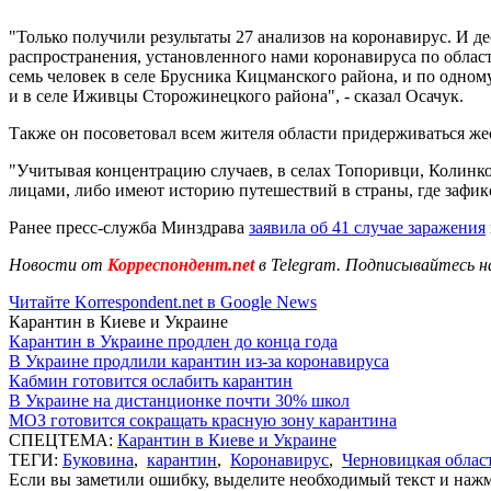
"Только получили результаты 27 анализов на коронавирус. И де
распространения, установленного нами коронавируса по облас
семь человек в селе Брусника Кицманского района, и по одном
и в селе Иживцы Сторожинецкого района",
-
сказал Осачук.
Также он посоветовал всем жителя области придерживаться же
"Учитывая концентрацию случаев, в селах Топоривци, Колинко
лицами, либо имеют историю путешествий в страны, где заф
Ранее пресс-служба Минздрава
заявила об 41 случае заражения
Новости от
Корреспондент.net
в Telegram. Подписывайтесь н
Читайте Korrespondent.net в Google News
Карантин в Киеве и Украине
Карантин в Украине продлен до конца года
В Украине продлили карантин из-за коронавируса
Кабмин готовится ослабить карантин
В Украине на дистанционке почти 30% школ
МОЗ готовится сокращать красную зону карантина
СПЕЦТЕМА:
Карантин в Киеве и Украине
ТЕГИ:
Буковина
,
карантин
,
Коронавирус
,
Черновицкая облас
Если вы заметили ошибку, выделите необходимый текст и нажми