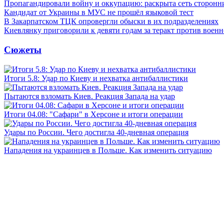
Пропагандировали войну и оккупацию: раскрыта сеть сторонн
Кандидат от Украины в МУС не прошёл языковой тест
В Закарпатском ТЦК опровергли обыски в их подразделениях
Киевлянку приговорили к девяти годам за теракт против военн
Сюжеты
Итоги 5.8: Удар по Киеву и нехватка антибаллистики
Пытаются взломать Киев. Реакция Запада на удар
Итоги 04.08: "Сафари" в Херсоне и итоги операции
Удары по России. Чего достигла 40-дневная операция
Нападения на украинцев в Польше. Как изменить ситуацию