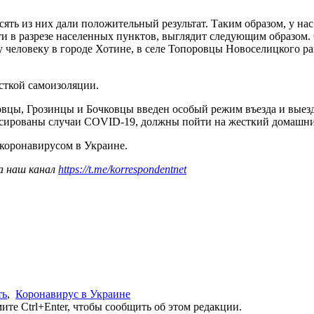
сять из них дали положительный результат. Таким образом, у на
ти в разрезе населенных пунктов, выглядит следующим образом.
у человеку в городе Хотине, в селе Топоровцы Новоселицкого р
сткой самоизоляции.
вцы, Грозинцы и Бочковцы введен особый режим въезда и выезд
иксированы случаи COVID-19, должны пойти на жесткий домашн
коронавирусом в Украине.
а наш канал
https://t.me/korrespondentnet
ть
,
Коронавирус в Украине
те Ctrl+Enter, чтобы сообщить об этом редакции.