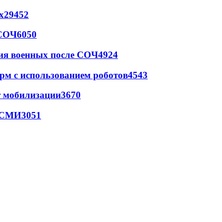
х
29452
 СОЧ
6050
ия военных после СОЧ
4924
рм с использованием роботов
4543
т мобилизации
3670
- СМИ
3051