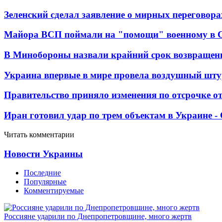
Зеленский сделал заявление о мирных переговора
Майора ВСП поймали на "помощи" военному в
В Минобороны назвали крайний срок возвращен
Украина впервые в мире провела воздушный шту
Правительство приняло изменения по отсрочке о
Иран готовил удар по трем объектам в Украине 
Читать комментарии
Новости Украины
Последние
Популярные
Комментируемые
Россияне ударили по Днепропетровщине, много жертв