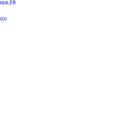
иков РФ
ого