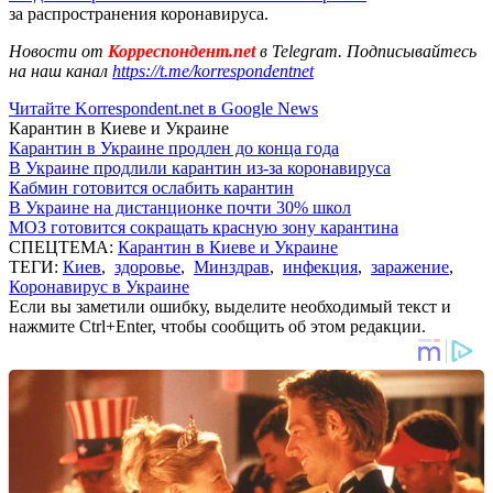
за распространения коронавируса.
Новости от
Корреспондент.net
в Telegram. Подписывайтесь
на наш канал
https://t.me/korrespondentnet
Читайте Korrespondent.net в Google News
Карантин в Киеве и Украине
Карантин в Украине продлен до конца года
В Украине продлили карантин из-за коронавируса
Кабмин готовится ослабить карантин
В Украине на дистанционке почти 30% школ
МОЗ готовится сокращать красную зону карантина
СПЕЦТЕМА:
Карантин в Киеве и Украине
ТЕГИ:
Киев
,
здоровье
,
Минздрав
,
инфекция
,
заражение
,
Коронавирус в Украине
Если вы заметили ошибку, выделите необходимый текст и
нажмите Ctrl+Enter, чтобы сообщить об этом редакции.