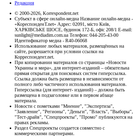
Редакция
© 2000-2026, Korrespondent.net
Субъект в сфере онлайн-медиа Название онлайн-медиа -
«КореспонденТ.net» Адрес: 02091, місто Київ,
ХАРКІВСЬКЕ ШОСЕ, будинок 172-Б, офіс 208/1 E-mail:
sunlight@mediadim.com.ua
Телефон: 044-205-43-00
Идентификатор медиа - R40-06068
Использование любых материалов, размещённых на
сайте, разрешается при условии ссылки на
Корреспондент.net.
При копировании материалов со страницы «Новости
Украины и мира», для интернет-изданий – обязательна
прямая открытая для поисковых систем гиперссылка.
Ссылка должна быть размещена в независимости от
полного либо частичного использования материалов.
Гиперссылка (для интернет- изданий) – должна быть
размещена в подзаголовке или в первом абзаце
материала.
Новости с пометками "Мнение", "Экспертиза",
"Заявление", "Регионы", "Деньги", "Власть", "Выборы",
"Тест-драйв", "Спецпроекты", "Промо" публикуются на
правах рекламы.
Раздел Спецпроекты создается совместно с
коммерческими партнерами.