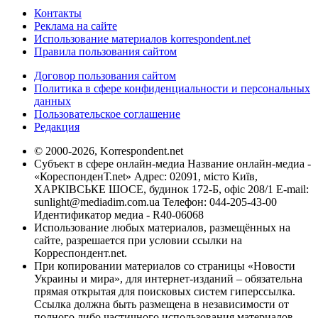
Контакты
Реклама на сайте
Использование материалов korrespondent.net
Правила пользования сайтом
Договор пользования сайтом
Политика в сфере конфиденциальности и персональных
данных
Пользовательское соглашение
Редакция
© 2000-2026, Korrespondent.net
Субъект в сфере онлайн-медиа Название онлайн-медиа -
«КореспонденТ.net» Адрес: 02091, місто Київ,
ХАРКІВСЬКЕ ШОСЕ, будинок 172-Б, офіс 208/1 E-mail:
sunlight@mediadim.com.ua
Телефон: 044-205-43-00
Идентификатор медиа - R40-06068
Использование любых материалов, размещённых на
сайте, разрешается при условии ссылки на
Корреспондент.net.
При копировании материалов со страницы «Новости
Украины и мира», для интернет-изданий – обязательна
прямая открытая для поисковых систем гиперссылка.
Ссылка должна быть размещена в независимости от
полного либо частичного использования материалов.