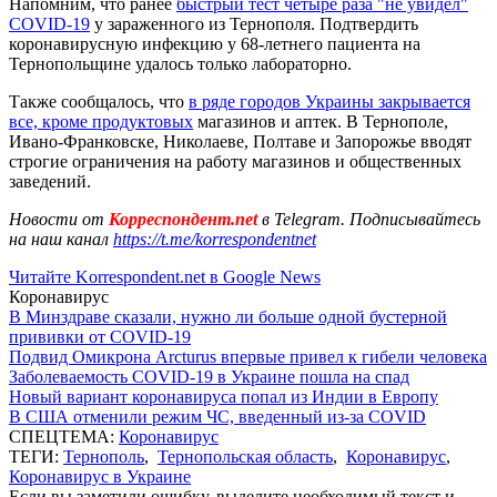
Напомним, что ранее
быстрый тест четыре раза "не увидел"
COVID-19
у зараженного из Тернополя. Подтвердить
коронавирусную инфекцию у 68-летнего пациента на
Тернопольщине удалось только лабораторно.
Также сообщалось, что
в ряде городов Украины закрывается
все, кроме продуктовых
магазинов и аптек. В Тернополе,
Ивано-Франковске, Николаеве, Полтаве и Запорожье вводят
строгие ограничения на работу магазинов и общественных
заведений.
Новости от
Корреспондент.net
в Telegram. Подписывайтесь
на наш канал
https://t.me/korrespondentnet
Читайте Korrespondent.net в Google News
Коронавирус
В Минздраве сказали, нужно ли больше одной бустерной
прививки от COVID-19
Подвид Омикрона Arcturus впервые привел к гибели человека
Заболеваемость COVID-19 в Украине пошла на спад
Новый вариант коронавируса попал из Индии в Европу
В США отменили режим ЧС, введенный из-за COVID
СПЕЦТЕМА:
Коронавирус
ТЕГИ:
Тернополь
,
Тернопольская область
,
Коронавирус
,
Коронавирус в Украине
Если вы заметили ошибку, выделите необходимый текст и