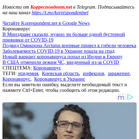
Новости от
Корреспондент.net
в Telegram. Подписывайтесь
на наш канал
https://t.me/korrespondentnet
Читайте Korrespondent.net в Google News
Коронавирус
В Минздраве сказали, нужно ли больше одной бустерной
прививки от COVID-19
Подвид Омикрона Arcturus впервые привел к гибели человека
Заболеваемость COVID-19 в Украине пошла на спад
Новый вариант коронавируса попал из Индии в Европу
В США отменили режим ЧС, введенный из-за COVID
СПЕЦТЕМА:
Коронавирус
ТЕГИ:
эпидемия
,
Киевская область
,
инфекция
,
заражение
,
Коронавирус
,
Коронавирус в Украине
Если вы заметили ошибку, выделите необходимый текст и
нажмите Ctrl+Enter, чтобы сообщить об этом редакции.