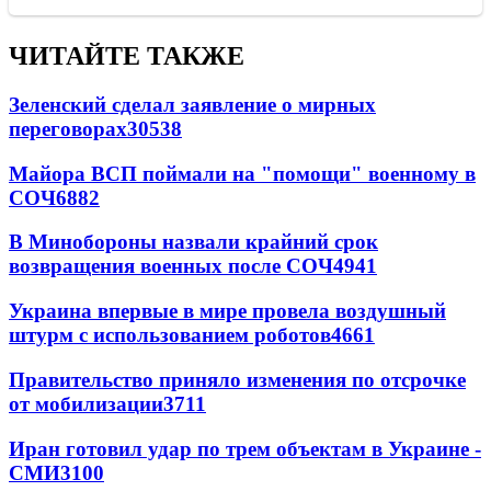
ЧИТАЙТЕ ТАКЖЕ
Зеленский сделал заявление о мирных
переговорах
30538
Майора ВСП поймали на "помощи" военному в
СОЧ
6882
В Минобороны назвали крайний срок
возвращения военных после СОЧ
4941
Украина впервые в мире провела воздушный
штурм с использованием роботов
4661
Правительство приняло изменения по отсрочке
от мобилизации
3711
Иран готовил удар по трем объектам в Украине -
СМИ
3100