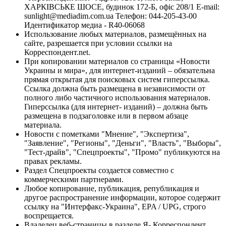
ХАРКІВСЬКЕ ШОСЕ, будинок 172-Б, офіс 208/1 E-mail:
sunlight@mediadim.com.ua
Телефон: 044-205-43-00
Идентификатор медиа - R40-06068
Использование любых материалов, размещённых на
сайте, разрешается при условии ссылки на
Корреспондент.net.
При копировании материалов со страницы «Новости
Украины и мира», для интернет-изданий – обязательна
прямая открытая для поисковых систем гиперссылка.
Ссылка должна быть размещена в независимости от
полного либо частичного использования материалов.
Гиперссылка (для интернет- изданий) – должна быть
размещена в подзаголовке или в первом абзаце
материала.
Новости с пометками "Мнение", "Экспертиза",
"Заявление", "Регионы", "Деньги", "Власть", "Выборы",
"Тест-драйв", "Спецпроекты", "Промо" публикуются на
правах рекламы.
Раздел Спецпроекты создается совместно с
коммерческими партнерами.
Любое копирование, публикация, републикация и
другое распространение информации, которое содержит
ссылку на "Интерфакс-Украина", EPA / UPG, строго
воспрещается.
Владелец веб-страницы в разделе Я- Корреспондент