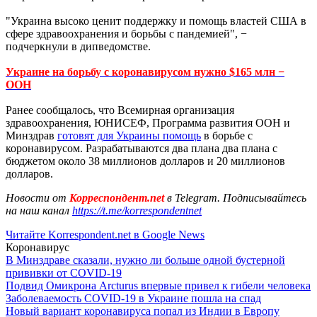
"Украина высоко ценит поддержку и помощь властей США в
сфере здравоохранения и борьбы с пандемией", −
подчеркнули в дипведомстве.
Украине на борьбу с коронавирусом нужно $165 млн −
ООН
Ранее сообщалось, что Всемирная организация
здравоохранения, ЮНИСЕФ, Программа развития ООН и
Минздрав
готовят для Украины помощь
в борьбе с
коронавирусом. Разрабатываются два плана два плана с
бюджетом около 38 миллионов долларов и 20 миллионов
долларов.
Новости от
Корреспондент.net
в Telegram. Подписывайтесь
на наш канал
https://t.me/korrespondentnet
Читайте Korrespondent.net в Google News
Коронавирус
В Минздраве сказали, нужно ли больше одной бустерной
прививки от COVID-19
Подвид Омикрона Arcturus впервые привел к гибели человека
Заболеваемость COVID-19 в Украине пошла на спад
Новый вариант коронавируса попал из Индии в Европу