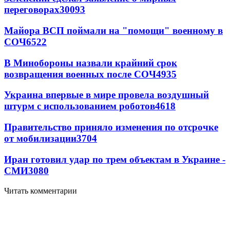
переговорах
30093
Майора ВСП поймали на "помощи" военному в
СОЧ
6522
В Минобороны назвали крайний срок
возвращения военных после СОЧ
4935
Украина впервые в мире провела воздушный
штурм с использованием роботов
4618
Правительство приняло изменения по отсрочке
от мобилизации
3704
Иран готовил удар по трем объектам в Украине -
СМИ
3080
Читать комментарии