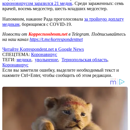
короновирусом заразился 21 медик
. Среди зараженных: семь
врачей, восемь медсестер, шесть младших медсестер.
Напомним, наканне Рада проголосовала
за тройную доплату
медикам
, борющимся с COVID-19.
Новости от
Корреспондент.net
в Telegram. Подписывайтесь
на наш канал
https://t.me/korrespondentnet
Читайте Korrespondent.net в Google News
СПЕЦТЕМА:
Коронавирус
ТЕГИ:
медики
,
увольнение
,
Тернопольская область
,
Коронавирус
Если вы заметили ошибку, выделите необходимый текст и
нажмите Ctrl+Enter, чтобы сообщить об этом редакции.