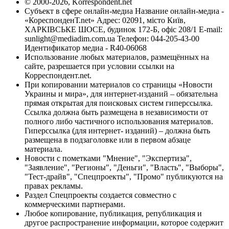
© 2000-2026, Korrespondent.net
Субъект в сфере онлайн-медиа Название онлайн-медиа -
«КореспонденТ.net» Адрес: 02091, місто Київ,
ХАРКІВСЬКЕ ШОСЕ, будинок 172-Б, офіс 208/1 E-mail:
sunlight@mediadim.com.ua
Телефон: 044-205-43-00
Идентификатор медиа - R40-06068
Использование любых материалов, размещённых на
сайте, разрешается при условии ссылки на
Корреспондент.net.
При копировании материалов со страницы «Новости
Украины и мира», для интернет-изданий – обязательна
прямая открытая для поисковых систем гиперссылка.
Ссылка должна быть размещена в независимости от
полного либо частичного использования материалов.
Гиперссылка (для интернет- изданий) – должна быть
размещена в подзаголовке или в первом абзаце
материала.
Новости с пометками "Мнение", "Экспертиза",
"Заявление", "Регионы", "Деньги", "Власть", "Выборы",
"Тест-драйв", "Спецпроекты", "Промо" публикуются на
правах рекламы.
Раздел Спецпроекты создается совместно с
коммерческими партнерами.
Любое копирование, публикация, републикация и
другое распространение информации, которое содержит