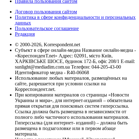
Правила пользования сайтом
Договор пользования сайтом
Политика в сфере конфиденциальности и персональных
данных
Пользовательское соглашение
Редакция
© 2000-2026, Korrespondent.net
Субъект в сфере онлайн-медиа Название онлайн-медиа -
«КореспонденТ.net» Адрес: 02091, місто Київ,
ХАРКІВСЬКЕ ШОСЕ, будинок 172-Б, офіс 208/1 E-mail:
sunlight@mediadim.com.ua
Телефон: 044-205-43-00
Идентификатор медиа - R40-06068
Использование любых материалов, размещённых на
сайте, разрешается при условии ссылки на
Корреспондент.net.
При копировании материалов со страницы «Новости
Украины и мира», для интернет-изданий – обязательна
прямая открытая для поисковых систем гиперссылка.
Ссылка должна быть размещена в независимости от
полного либо частичного использования материалов.
Гиперссылка (для интернет- изданий) – должна быть
размещена в подзаголовке или в первом абзаце
материала.