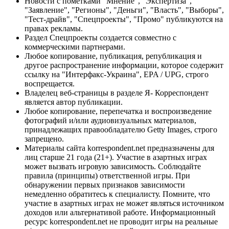
Новости с пометками "Мнение", "Экспертиза",
"Заявление", "Регионы", "Деньги", "Власть", "Выборы",
"Тест-драйв", "Спецпроекты", "Промо" публикуются на
правах рекламы.
Раздел Спецпроекты создается совместно с
коммерческими партнерами.
Любое копирование, публикация, републикация и
другое распространение информации, которое содержит
ссылку на "Интерфакс-Украина", EPA / UPG, строго
воспрещается.
Владелец веб-страницы в разделе Я- Корреспондент
является автор публикации.
Любое копирование, перепечатка и воспроизведение
фотографий и/или аудиовизуальных материалов,
принадлежащих правообладателю Getty Images, строго
запрещено.
Материалы сайта korrespondent.net предназначены для
лиц старше 21 года (21+). Участие в азартных играх
может вызвать игровую зависимость. Соблюдайте
правила (принципы) ответственной игры. При
обнаружении первых признаков зависимости
немедленно обратитесь к специалисту. Помните, что
участие в азартных играх не может являться источником
доходов или альтернативой работе. Информационный
ресурс korrespondent.net не проводит игры на реальные