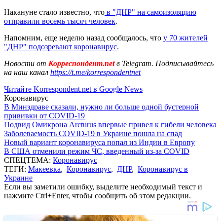
Накануне стало известно, что
в "ДНР" на самоизоляцию
отправили восемь тысяч человек
.
Напомним, еще неделю назад сообщалось, что
у 70 жителей
"ДНР" подозревают коронавирус
.
Новости от
Корреспондент.net
в Telegram. Подписывайтесь
на наш канал
https://t.me/korrespondentnet
Читайте Korrespondent.net в Google News
Коронавирус
В Минздраве сказали, нужно ли больше одной бустерной
прививки от COVID-19
Подвид Омикрона Arcturus впервые привел к гибели человека
Заболеваемость COVID-19 в Украине пошла на спад
Новый вариант коронавируса попал из Индии в Европу
В США отменили режим ЧС, введенный из-за COVID
СПЕЦТЕМА:
Коронавирус
ТЕГИ:
Макеевка
,
Коронавирус
,
ДНР
,
Коронавирус в
Украине
Если вы заметили ошибку, выделите необходимый текст и
нажмите Ctrl+Enter, чтобы сообщить об этом редакции.