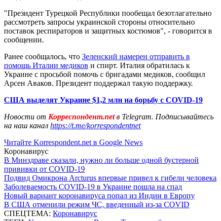
"Президент Турецкой Республики пообещал безотлагательно
рассмотреть запросы украинской стороны относительно
поставок респираторов и защитных костюмов", - говорится в
сообщении.
Ранее сообщалось, что
Зеленский намерен отправить в
помощь Италии медиков
и спирт. Италия обратилась к
Украине с просьбой помочь с бригадами медиков, сообщил
Арсен Аваков. Президент поддержал такую ​​поддержку.
США выделят Украине $1,2 млн на борьбу с COVID-19
Новости от
Корреспондент.net
в Telegram. Подписывайтесь
на наш канал
https://t.me/korrespondentnet
Читайте Korrespondent.net в Google News
Коронавирус
В Минздраве сказали, нужно ли больше одной бустерной
прививки от COVID-19
Подвид Омикрона Arcturus впервые привел к гибели человека
Заболеваемость COVID-19 в Украине пошла на спад
Новый вариант коронавируса попал из Индии в Европу
В США отменили режим ЧС, введенный из-за COVID
СПЕЦТЕМА:
Коронавирус