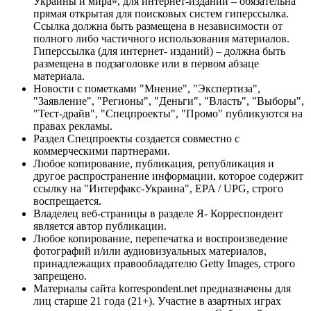
Украины и мира», для интернет-изданий – обязательна
прямая открытая для поисковых систем гиперссылка.
Ссылка должна быть размещена в независимости от
полного либо частичного использования материалов.
Гиперссылка (для интернет- изданий) – должна быть
размещена в подзаголовке или в первом абзаце
материала.
Новости с пометками "Мнение", "Экспертиза",
"Заявление", "Регионы", "Деньги", "Власть", "Выборы",
"Тест-драйв", "Спецпроекты", "Промо" публикуются на
правах рекламы.
Раздел Спецпроекты создается совместно с
коммерческими партнерами.
Любое копирование, публикация, републикация и
другое распространение информации, которое содержит
ссылку на "Интерфакс-Украина", EPA / UPG, строго
воспрещается.
Владелец веб-страницы в разделе Я- Корреспондент
является автор публикации.
Любое копирование, перепечатка и воспроизведение
фотографий и/или аудиовизуальных материалов,
принадлежащих правообладателю Getty Images, строго
запрещено.
Материалы сайта korrespondent.net предназначены для
лиц старше 21 года (21+). Участие в азартных играх