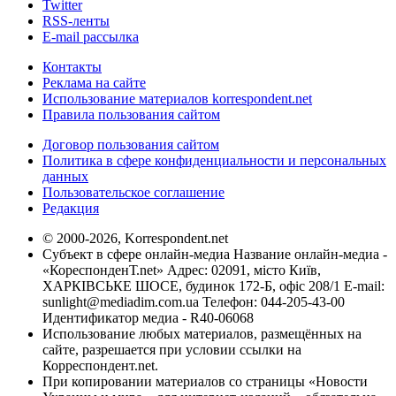
Twitter
RSS-ленты
E-mail рассылка
Контакты
Реклама на сайте
Использование материалов korrespondent.net
Правила пользования сайтом
Договор пользования сайтом
Политика в сфере конфиденциальности и персональных
данных
Пользовательское соглашение
Редакция
© 2000-2026, Korrespondent.net
Субъект в сфере онлайн-медиа Название онлайн-медиа -
«КореспонденТ.net» Адрес: 02091, місто Київ,
ХАРКІВСЬКЕ ШОСЕ, будинок 172-Б, офіс 208/1 E-mail:
sunlight@mediadim.com.ua
Телефон: 044-205-43-00
Идентификатор медиа - R40-06068
Использование любых материалов, размещённых на
сайте, разрешается при условии ссылки на
Корреспондент.net.
При копировании материалов со страницы «Новости