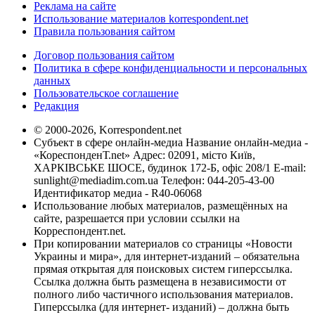
Реклама на сайте
Использование материалов korrespondent.net
Правила пользования сайтом
Договор пользования сайтом
Политика в сфере конфиденциальности и персональных
данных
Пользовательское соглашение
Редакция
© 2000-2026, Korrespondent.net
Субъект в сфере онлайн-медиа Название онлайн-медиа -
«КореспонденТ.net» Адрес: 02091, місто Київ,
ХАРКІВСЬКЕ ШОСЕ, будинок 172-Б, офіс 208/1 E-mail:
sunlight@mediadim.com.ua
Телефон: 044-205-43-00
Идентификатор медиа - R40-06068
Использование любых материалов, размещённых на
сайте, разрешается при условии ссылки на
Корреспондент.net.
При копировании материалов со страницы «Новости
Украины и мира», для интернет-изданий – обязательна
прямая открытая для поисковых систем гиперссылка.
Ссылка должна быть размещена в независимости от
полного либо частичного использования материалов.
Гиперссылка (для интернет- изданий) – должна быть