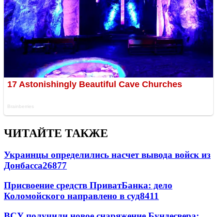
ЧИТАЙТЕ ТАКЖЕ
Украинцы определились насчет вывода войск из
Донбасса
26877
Присвоение средств ПриватБанка: дело
Коломойского направлено в суд
8411
ВСУ получили новое снаряжение Бундесвера: