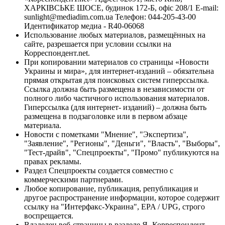
ХАРКІВСЬКЕ ШОСЕ, будинок 172-Б, офіс 208/1 E-mail:
sunlight@mediadim.com.ua
Телефон: 044-205-43-00
Идентификатор медиа - R40-06068
Использование любых материалов, размещённых на
сайте, разрешается при условии ссылки на
Корреспондент.net.
При копировании материалов со страницы «Новости
Украины и мира», для интернет-изданий – обязательна
прямая открытая для поисковых систем гиперссылка.
Ссылка должна быть размещена в независимости от
полного либо частичного использования материалов.
Гиперссылка (для интернет- изданий) – должна быть
размещена в подзаголовке или в первом абзаце
материала.
Новости с пометками "Мнение", "Экспертиза",
"Заявление", "Регионы", "Деньги", "Власть", "Выборы",
"Тест-драйв", "Спецпроекты", "Промо" публикуются на
правах рекламы.
Раздел Спецпроекты создается совместно с
коммерческими партнерами.
Любое копирование, публикация, републикация и
другое распространение информации, которое содержит
ссылку на "Интерфакс-Украина", EPA / UPG, строго
воспрещается.
Владелец веб-страницы в разделе Я- Корреспондент