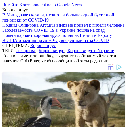
Читайте Korrespondent.net в Google News
Коронавирус
В Минздраве сказали, нужно ли больше одной бустерной
прививки от COVID-19
Подвид Омикрона Arcturus впервые привел к гибели человека
Заболеваемость COVID-19 в Украине пошла на спад
Новый вариант коронавируса попал из Индии в Европу
В США отменили режим ЧС, введенный из-за COVID
СПЕЦТЕМА:
Коронавирус
ТЕГИ:
лекарства
,
Коронавирус
,
Коронавирус в Украине
Если вы заметили ошибку, выделите необходимый текст и
нажмите Ctrl+Enter, чтобы сообщить об этом редакции.