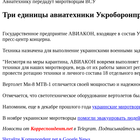
Авиатехнику передадут миротворцам ВСУ
Три единицы авиатехники Укроборонпр
Государственное предприятие АВИАКОН, входящее в состав 
пресс-центр концерна.
Техника назначена для выполнение украинскими военными зад
"Несмотря на меры карантина, АВИАКОН вовремя выполняет св
техники для наших миротворцев, ведь от их работы зависит р
провести ротацию техники и личного состава 18 отдельного в
Вертолет Ми-8 МТВ-1 отличается своей мощностью и надежнос
Отмечается, что светотехническое оборудование вертолетов б
Напомним, еще в декабре прошлого года
украинские миротвор
В ноябре украинские миротворцы
помогли эвакуировать люде
Новости от
Корреспондент.net
в Telegram. Подписывайтесь н
Читайте Korrespondent.net в Google News