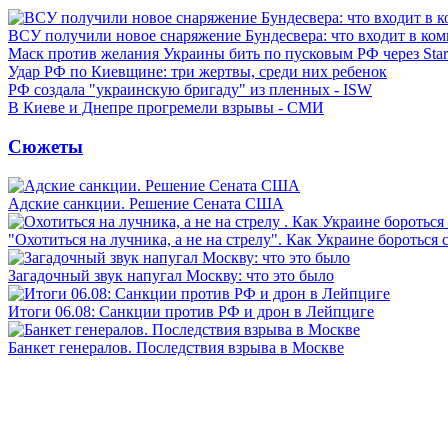
ВСУ получили новое снаряжение Бундесвера: что входит в ком
Маск против желания Украины бить по пусковым РФ через Star
Удар РФ по Киевщине: три жертвы, среди них ребенок
РФ создала "украинскую бригаду" из пленных - ISW
В Киеве и Днепре прогремели взрывы - СМИ
Сюжеты
Адские санкции. Решение Сената США
"Охотиться на лучника, а не на стрелу". Как Украине бороться 
Загадочный звук напугал Москву: что это было
Итоги 06.08: Санкции против РФ и дрон в Лейпциге
Банкет генералов. Последствия взрыва в Москве