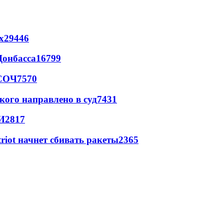
х
29446
Донбасса
16799
 СОЧ
7570
кого направлено в суд
7431
И
2817
triot начнет сбивать ракеты
2365