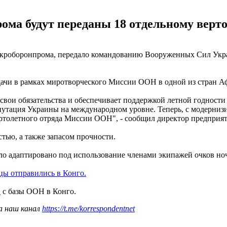
ома будут переданы 18 отдельному верт
Укроборонпрома, передало командованию Вооруженных Сил Укр
ачи в рамках миротворческого Миссии ООН в одной из стран А
ои обязательства и обеспечивает поддержкой летной годности 
епутация Украины на международном уровне. Теперь, с модерни
ертолетного отряда Миссии ООН", - сообщил директор предприя
тью, а также запасом прочности.
ыло адаптировано под использование членами экипажей очков но
цы отправились в Конго.
й
с базы ООН в Конго.
а наш канал
https://t.me/korrespondentnet