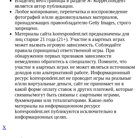
Владелец веб-страницы в разделе Я- Корреспондент
является автор публикации.
Любое копирование, перепечатка и воспроизведение
фотографий и/или аудиовизуальных материалов,
принадлежащих правообладателю Getty Images, строго
запрещено.
Материалы сайта korrespondent.net предназначены для
лиц старше 21 года (21+). Участие в азартных играх
может вызвать игровую зависимость. Соблюдайте
правила (принципы) ответственной игры. При
обнаружении первых признаков зависимости
немедленно обратитесь к специалисту. Помните, что
участие в азартных играх не может являться источником
доходов или альтернативой работе. Информационный
ресурс korrespondent.net не проводит игры на реальные
и/или виртуальные деньги, сайт не принимает ни в
какой форме оплату ставок и других платежей, которые
связаны/могут быть связаны с азартными играми,
букмекерами или тотализаторами. Какие-либо
материалы на информационном ресурсе
korrespondent.net публикуются исключительно в
информационных целях.
X