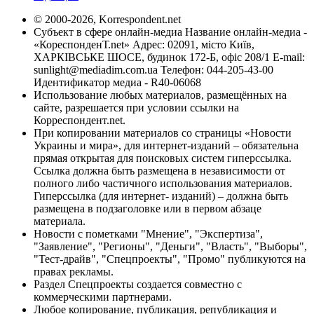
© 2000-2026, Korrespondent.net
Субъект в сфере онлайн-медиа Название онлайн-медиа -
«КореспонденТ.net» Адрес: 02091, місто Київ,
ХАРКІВСЬКЕ ШОСЕ, будинок 172-Б, офіс 208/1 E-mail:
sunlight@mediadim.com.ua
Телефон: 044-205-43-00
Идентификатор медиа - R40-06068
Использование любых материалов, размещённых на
сайте, разрешается при условии ссылки на
Корреспондент.net.
При копировании материалов со страницы «Новости
Украины и мира», для интернет-изданий – обязательна
прямая открытая для поисковых систем гиперссылка.
Ссылка должна быть размещена в независимости от
полного либо частичного использования материалов.
Гиперссылка (для интернет- изданий) – должна быть
размещена в подзаголовке или в первом абзаце
материала.
Новости с пометками "Мнение", "Экспертиза",
"Заявление", "Регионы", "Деньги", "Власть", "Выборы",
"Тест-драйв", "Спецпроекты", "Промо" публикуются на
правах рекламы.
Раздел Спецпроекты создается совместно с
коммерческими партнерами.
Любое копирование, публикация, републикация и