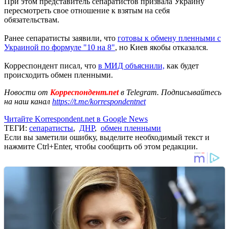
При этом представитель сепаратистов призвала Украину
пересмотреть свое отношение к взятым на себя
обязательствам.
Ранее сепаратисты заявили, что
готовы к обмену пленными с
Украиной по формуле "10 на 8"
, но Киев якобы отказался.
Корреспондент писал, что
в МИД объяснили,
как будет
происходить обмен пленными.
Новости от
Корреспондент.net
в Telegram. Подписывайтесь
на наш канал
https://t.me/korrespondentnet
Читайте Korrespondent.net в Google News
ТЕГИ:
сепаратисты
,
ДНР
,
обмен пленными
Если вы заметили ошибку, выделите необходимый текст и
нажмите Ctrl+Enter, чтобы сообщить об этом редакции.