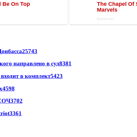
Донбасса
25743
кого направлено в суд
8381
 входит в комплект
5423
х
4598
 СОЧ
3702
riot
3361