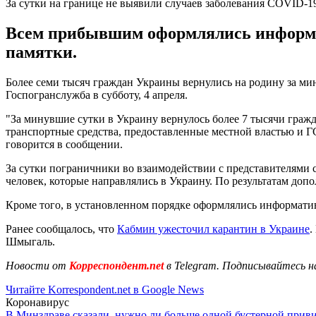
За сутки на границе не выявили случаев заболевания COVID-1
Всем прибывшим оформлялись информа
памятки.
Более семи тысяч граждан Украины вернулись на родину за мин
Госпогранслужба в субботу, 4 апреля.
"За минувшие сутки в Украину вернулось более 7 тысячи гражд
транспортные средства, предоставленные местной властью и ГСЧ
говорится в сообщении.
За сутки пограничники во взаимодействии с представителями 
человек, которые направлялись в Украину. По результатам до
Кроме того, в установленном порядке оформлялись информати
Ранее сообщалось, что
Кабмин ужесточил карантин в Украине
.
Шмыгаль.
Новости от
Корреспондент.net
в Telegram. Подписывайтесь н
Читайте Korrespondent.net в Google News
Коронавирус
В Минздраве сказали, нужно ли больше одной бустерной прив