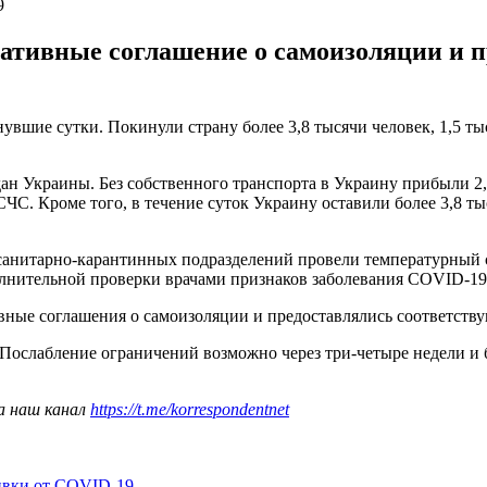
9
тивные соглашение о самоизоляции и п
увшие сутки. Покинули страну более 3,8 тысячи человек, 1,5 т
ан Украины. Без собственного транспорта в Украину прибыли 2,
С. Кроме того, в течение суток Украину оставили более 3,8 тыс
санитарно-карантинных подразделений провели температурный ск
полнительной проверки врачами признаков заболевания COVID-19
вные соглашения о самоизоляции и предоставлялись соответств
 Послабление ограничений возможно через три-четыре недели и 
а наш канал
https://t.me/korrespondentnet
ивки от COVID-19