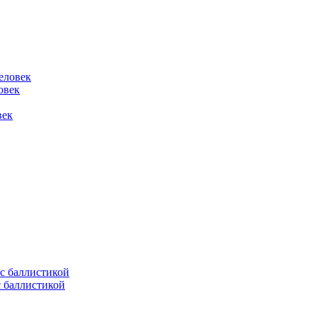
овек
век
с баллистикой