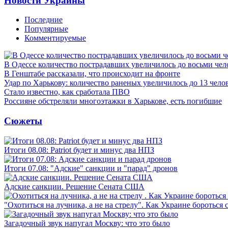
Новости Украины
Последние
Популярные
Комментируемые
В Одессе количество пострадавших увеличилось до восьми чел
В Генштабе рассказали, что происходит на фронте
Удар по Харькову: количество раненых увеличилось до 13 чело
Стало известно, как сработала ПВО
Россияне обстреляли многоэтажки в Харькове, есть погибшие
Сюжеты
Итоги 08.08: Patriot будет и минус два НПЗ
Итоги 07.08: "Адские" санкции и "парад" дронов
Адские санкции. Решение Сената США
"Охотиться на лучника, а не на стрелу". Как Украине бороться 
Загадочный звук напугал Москву: что это было