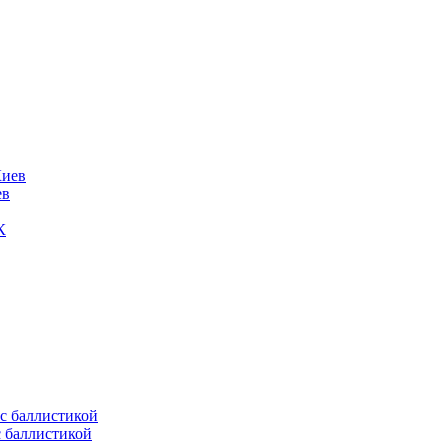
ев
К
с баллистикой