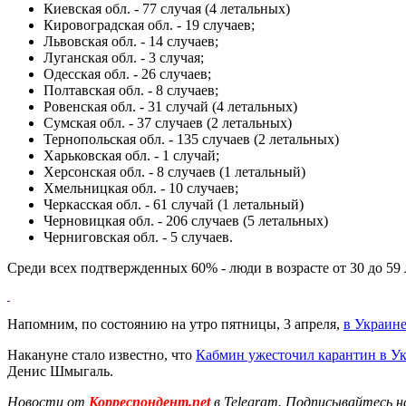
Киевская обл. - 77 случая (4 летальных)
Кировоградская обл. - 19 случаев;
Львовская обл. - 14 случаев;
Луганская обл. - 3 случая;
Одесская обл. - 26 случаев;
Полтавская обл. - 8 случаев;
Ровенская обл. - 31 случай (4 летальных)
Сумская обл. - 37 случаев (2 летальных)
Тернопольская обл. - 135 случаев (2 летальных)
Харьковская обл. - 1 случай;
Херсонская обл. - 8 случаев (1 летальный)
Хмельницкая обл. - 10 случаев;
Черкасская обл. - 61 случай (1 летальный)
Черновицкая обл. - 206 случаев (5 летальных)
Черниговская обл. - 5 случаев.
Среди всех подтвержденных 60% - люди в возрасте от 30 до 59 ле
Напомним, по состоянию на утро пятницы, 3 апреля,
в Украин
Накануне стало известно, что
Кабмин ужесточил карантин в У
Денис Шмыгаль.
Новости от
Корреспондент.net
в Telegram. Подписывайтесь н