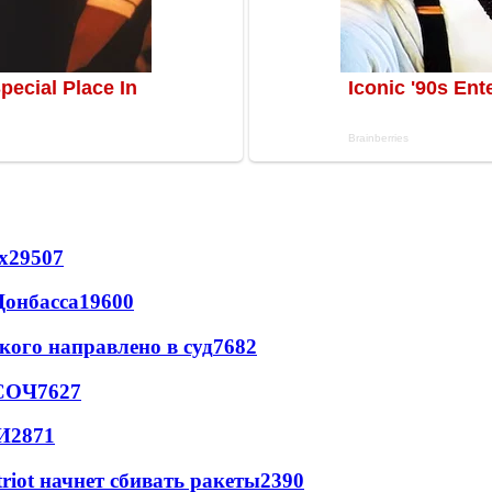
х
29507
Донбасса
19600
кого направлено в суд
7682
 СОЧ
7627
И
2871
triot начнет сбивать ракеты
2390