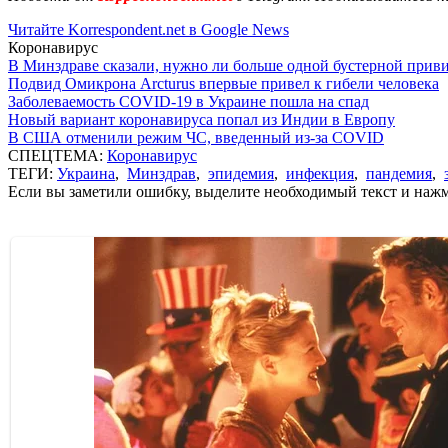
Читайте Korrespondent.net в Google News
Коронавирус
В Минздраве сказали, нужно ли больше одной бустерной прив
Подвид Омикрона Arcturus впервые привел к гибели человека
Заболеваемость COVID-19 в Украине пошла на спад
Новый вариант коронавируса попал из Индии в Европу
В США отменили режим ЧС, введенный из-за COVID
СПЕЦТЕМА:
Коронавирус
ТЕГИ:
Украина
,
Минздрав
,
эпидемия
,
инфекция
,
пандемия
,
Если вы заметили ошибку, выделите необходимый текст и нажми