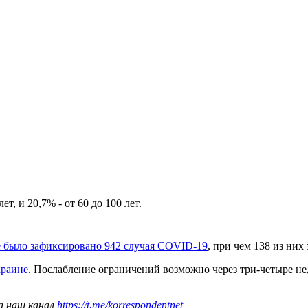
т, и 20,7% - от 60 до 100 лет.
е было зафиксировано 942 случая COVID-19
, при чем 138 из них
краине
. Послабление ограничений возможно через три-четыре нед
а наш канал
https://t.me/korrespondentnet