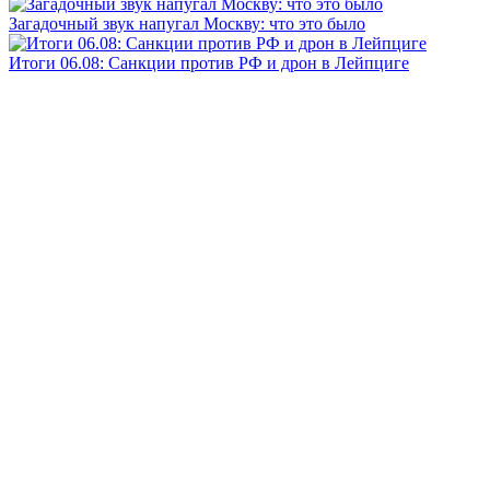
Загадочный звук напугал Москву: что это было
Итоги 06.08: Санкции против РФ и дрон в Лейпциге