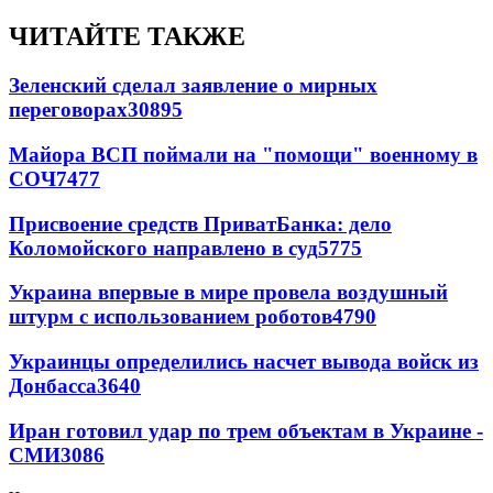
ЧИТАЙТЕ ТАКЖЕ
Зеленский сделал заявление о мирных
переговорах
30895
Майора ВСП поймали на "помощи" военному в
СОЧ
7477
Присвоение средств ПриватБанка: дело
Коломойского направлено в суд
5775
Украина впервые в мире провела воздушный
штурм с использованием роботов
4790
Украинцы определились насчет вывода войск из
Донбасса
3640
Иран готовил удар по трем объектам в Украине -
СМИ
3086