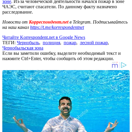
зоне
. Из-за человеческой деятельности начался пожар в зоне
ЧАЭС, считают спасатели. По данному факту назначено
расследование.
Новости от
Корреспондент.net
в Telegram. Подписывайтесь
на наш канал
https://t.me/korrespondentnet
Читайте Korrespondent.net в Google News
ТЕГИ:
Чернобыль
,
полиция
,
пожар
,
лесной пожар
,
Чернобыльская зона
Если вы заметили ошибку, выделите необходимый текст и
нажмите Ctrl+Enter, чтобы сообщить об этом редакции.