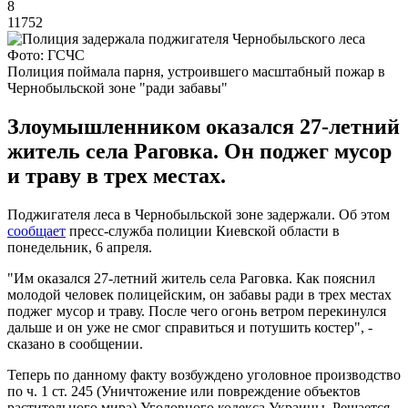
8
11752
Фото: ГСЧС
Полиция поймала парня, устроившего масштабный пожар в
Чернобыльской зоне "ради забавы"
Злоумышленником оказался 27-летний
житель села Раговка. Он поджег мусор
и траву в трех местах.
Поджигателя леса в Чернобыльской зоне задержали. Об этом
сообщает
пресс-служба полиции Киевской области в
понедельник, 6 апреля.
"Им оказался 27-летний житель села Раговка. Как пояснил
молодой человек полицейским, он забавы ради в трех местах
поджег мусор и траву. После чего огонь ветром перекинулся
дальше и он уже не смог справиться и потушить костер", -
сказано в сообщении.
Теперь по данному факту возбуждено уголовное производство
по ч. 1 ст. 245 (Уничтожение или повреждение объектов
растительного мира) Уголовного кодекса Украины. Решается