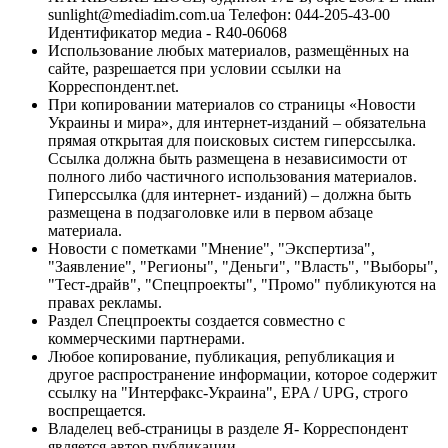
sunlight@mediadim.com.ua
Телефон: 044-205-43-00
Идентификатор медиа - R40-06068
Использование любых материалов, размещённых на
сайте, разрешается при условии ссылки на
Корреспондент.net.
При копировании материалов со страницы «Новости
Украины и мира», для интернет-изданий – обязательна
прямая открытая для поисковых систем гиперссылка.
Ссылка должна быть размещена в независимости от
полного либо частичного использования материалов.
Гиперссылка (для интернет- изданий) – должна быть
размещена в подзаголовке или в первом абзаце
материала.
Новости с пометками "Мнение", "Экспертиза",
"Заявление", "Регионы", "Деньги", "Власть", "Выборы",
"Тест-драйв", "Спецпроекты", "Промо" публикуются на
правах рекламы.
Раздел Спецпроекты создается совместно с
коммерческими партнерами.
Любое копирование, публикация, републикация и
другое распространение информации, которое содержит
ссылку на "Интерфакс-Украина", EPA / UPG, строго
воспрещается.
Владелец веб-страницы в разделе Я- Корреспондент
является автор публикации.