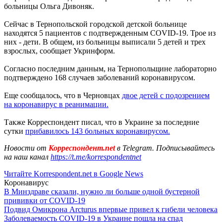
больницы Ольга Дивоняк.
Сейчас в Тернопольской городской детской больнице
находятся 5 пациентов с подтвержденным COVID-19. Трое из
них - дети. В общем, из больницы выписали 5 детей и трех
взрослых, сообщает Укринформ.
Согласно последним данным, на Тернопольщине лабораторно
подтверждено 168 случаев заболеваний коронавирусом.
Еще сообщалось, что в Черновцах
двое детей с подозрением
на коронавирус в реанимации.
Также Корреспондент писал, что в Украине за последние
сутки
прибавилось 143 больных коронавирусом.
Новости от
Корреспондент.net
в Telegram. Подписывайтесь
на наш канал
https://t.me/korrespondentnet
Читайте Korrespondent.net в Google News
Коронавирус
В Минздраве сказали, нужно ли больше одной бустерной
прививки от COVID-19
Подвид Омикрона Arcturus впервые привел к гибели человека
Заболеваемость COVID-19 в Украине пошла на спад