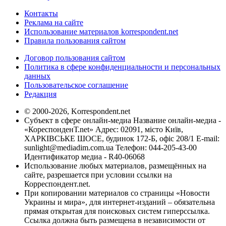
Контакты
Реклама на сайте
Использование материалов korrespondent.net
Правила пользования сайтом
Договор пользования сайтом
Политика в сфере конфиденциальности и персональных
данных
Пользовательское соглашение
Редакция
© 2000-2026, Korrespondent.net
Субъект в сфере онлайн-медиа Название онлайн-медиа -
«КореспонденТ.net» Адрес: 02091, місто Київ,
ХАРКІВСЬКЕ ШОСЕ, будинок 172-Б, офіс 208/1 E-mail:
sunlight@mediadim.com.ua
Телефон: 044-205-43-00
Идентификатор медиа - R40-06068
Использование любых материалов, размещённых на
сайте, разрешается при условии ссылки на
Корреспондент.net.
При копировании материалов со страницы «Новости
Украины и мира», для интернет-изданий – обязательна
прямая открытая для поисковых систем гиперссылка.
Ссылка должна быть размещена в независимости от