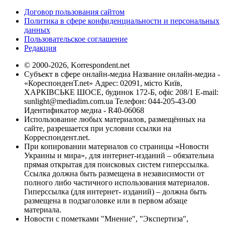
Договор пользования сайтом
Политика в сфере конфиденциальности и персональных
данных
Пользовательское соглашение
Редакция
© 2000-2026, Korrespondent.net
Субъект в сфере онлайн-медиа Название онлайн-медиа -
«КореспонденТ.net» Адрес: 02091, місто Київ,
ХАРКІВСЬКЕ ШОСЕ, будинок 172-Б, офіс 208/1 E-mail:
sunlight@mediadim.com.ua
Телефон: 044-205-43-00
Идентификатор медиа - R40-06068
Использование любых материалов, размещённых на
сайте, разрешается при условии ссылки на
Корреспондент.net.
При копировании материалов со страницы «Новости
Украины и мира», для интернет-изданий – обязательна
прямая открытая для поисковых систем гиперссылка.
Ссылка должна быть размещена в независимости от
полного либо частичного использования материалов.
Гиперссылка (для интернет- изданий) – должна быть
размещена в подзаголовке или в первом абзаце
материала.
Новости с пометками "Мнение", "Экспертиза",