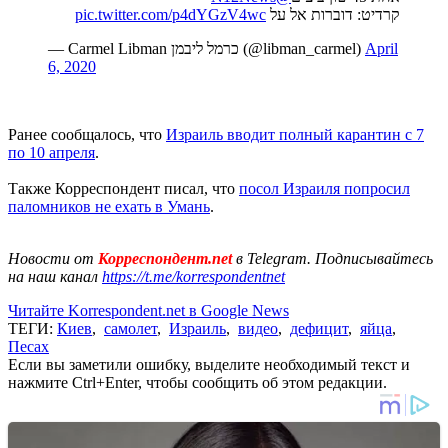
pic.twitter.com/p4dYGzV4wc
קרדיט: דוברות אל על
— Carmel Libman כרמל ליבמן (@libman_carmel)
April
6, 2020
Ранее сообщалось, что
Израиль вводит полный карантин с 7
по 10 апреля
.
Также Корреспондент писал, что
посол Израиля попросил
паломников не ехать в Умань
.
Новости от
Корреспондент.net
в Telegram. Подписывайтесь
на наш канал
https://t.me/korrespondentnet
Читайте Korrespondent.net в Google News
ТЕГИ:
Киев
,
самолет
,
Израиль
,
видео
,
дефицит
,
яйца
,
Песах
Если вы заметили ошибку, выделите необходимый текст и
нажмите Ctrl+Enter, чтобы сообщить об этом редакции.