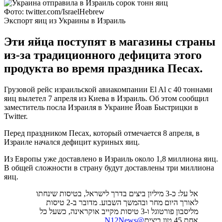
Фото: twitter.com/IsraelHebrew
Экспорт яиц из Украины в Израиль
Эти яйца поступят в магазины страны
из-за традиционного дефицита этого
продукта во время праздника Песах.
Грузовой рейс израильской авиакомпании El Al с 40 тоннами
яиц вылетел 7 апреля из Киева в Израиль. Об этом сообщил
заместитель посла Израиля в Украине Йоав Быстрицки в
Twitter.
Перед праздником Песах, который отмечается 8 апреля, в
Израиле начался дефицит куриных яиц.
Из Европы уже доставлено в Израиль около 1,8 миллиона яиц.
В общей сложности в страну будут доставлены три миллиона
яиц.
אל על: כ-3 מיליון ביצים בדרך לישראל, בטיסות שינחתו
לאורך היום מחר ובהמשך השבוע. מדובר ב-2 טיסות
מליסבון פורטוגל ו-3 טיסות מקייב אוקראינה, כשעל כל
@N12News
אחת 45 טון ביצים