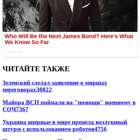
ЧИТАЙТЕ ТАКЖЕ
Зеленский сделал заявление о мирных
переговорах
30822
Майора ВСП поймали на "помощи" военному в
СОЧ
7367
Украина впервые в мире провела воздушный
штурм с использованием роботов
4756