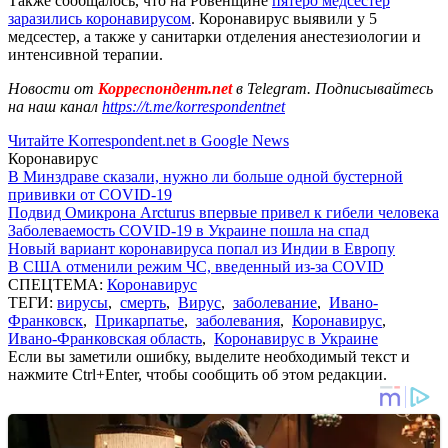
Также сообщалось, что на Ровенщине
пятеро медсестер
заразились коронавирусом
. Коронавирус выявили у 5
медсестер, а также у санитарки отделения анестезиологии и
интенсивной терапии.
Новости от
Корреспондент.net
в Telegram. Подписывайтесь
на наш канал
https://t.me/korrespondentnet
Читайте Korrespondent.net в Google News
Коронавирус
В Минздраве сказали, нужно ли больше одной бустерной
прививки от COVID-19
Подвид Омикрона Arcturus впервые привел к гибели человека
Заболеваемость COVID-19 в Украине пошла на спад
Новый вариант коронавируса попал из Индии в Европу
В США отменили режим ЧС, введенный из-за COVID
СПЕЦТЕМА:
Коронавирус
ТЕГИ:
вирусы
,
смерть
,
Вирус
,
заболевание
,
Ивано-
Франковск
,
Прикарпатье
,
заболевания
,
Коронавирус
,
Ивано-Франковская область
,
Коронавирус в Украине
Если вы заметили ошибку, выделите необходимый текст и
нажмите Ctrl+Enter, чтобы сообщить об этом редакции.