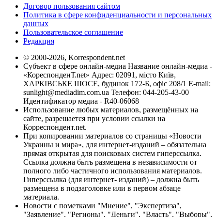
Договор пользования сайтом
Политика в сфере конфиденциальности и персональных
данных
Пользовательское соглашение
Редакция
© 2000-2026, Korrespondent.net
Субъект в сфере онлайн-медиа Название онлайн-медиа -
«КореспонденТ.net» Адрес: 02091, місто Київ,
ХАРКІВСЬКЕ ШОСЕ, будинок 172-Б, офіс 208/1 E-mail:
sunlight@mediadim.com.ua
Телефон: 044-205-43-00
Идентификатор медиа - R40-06068
Использование любых материалов, размещённых на
сайте, разрешается при условии ссылки на
Корреспондент.net.
При копировании материалов со страницы «Новости
Украины и мира», для интернет-изданий – обязательна
прямая открытая для поисковых систем гиперссылка.
Ссылка должна быть размещена в независимости от
полного либо частичного использования материалов.
Гиперссылка (для интернет- изданий) – должна быть
размещена в подзаголовке или в первом абзаце
материала.
Новости с пометками "Мнение", "Экспертиза",
"Заявление", "Регионы", "Деньги", "Власть", "Выборы",