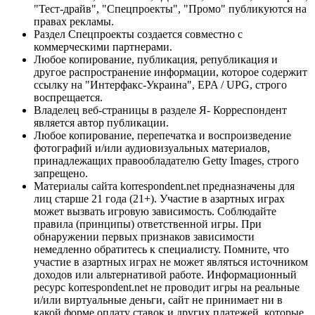
"Тест-драйв", "Спецпроекты", "Промо" публикуются на
правах рекламы.
Раздел Спецпроекты создается совместно с
коммерческими партнерами.
Любое копирование, публикация, републикация и
другое распространение информации, которое содержит
ссылку на "Интерфакс-Украина", EPA / UPG, строго
воспрещается.
Владелец веб-страницы в разделе Я- Корреспондент
является автор публикации.
Любое копирование, перепечатка и воспроизведение
фотографий и/или аудиовизуальных материалов,
принадлежащих правообладателю Getty Images, строго
запрещено.
Материалы сайта korrespondent.net предназначены для
лиц старше 21 года (21+). Участие в азартных играх
может вызвать игровую зависимость. Соблюдайте
правила (принципы) ответственной игры. При
обнаружении первых признаков зависимости
немедленно обратитесь к специалисту. Помните, что
участие в азартных играх не может являться источником
доходов или альтернативой работе. Информационный
ресурс korrespondent.net не проводит игры на реальные
и/или виртуальные деньги, сайт не принимает ни в
какой форме оплату ставок и других платежей, которые