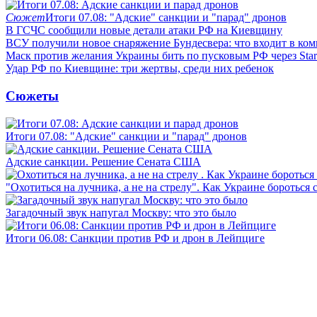
Сюжет
Итоги 07.08: "Адские" санкции и "парад" дронов
В ГСЧС сообщили новые детали атаки РФ на Киевщину
ВСУ получили новое снаряжение Бундесвера: что входит в ком
Маск против желания Украины бить по пусковым РФ через Star
Удар РФ по Киевщине: три жертвы, среди них ребенок
Сюжеты
Итоги 07.08: "Адские" санкции и "парад" дронов
Адские санкции. Решение Сената США
"Охотиться на лучника, а не на стрелу". Как Украине бороться 
Загадочный звук напугал Москву: что это было
Итоги 06.08: Санкции против РФ и дрон в Лейпциге