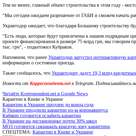
Тем не менее, главный объект строительства в этом году - мост
"Мы сегодня ожидаем разрешение от ГАБИ и сможем начать раб
Укравтодор ожидает, что благодаря Большому строительству буд
"Есть люди, которые будут привлечены к нашим подрядным орг
проекте финансирования в размере 75 млрд грн, мы говорим пр
тыс. грн", - подытожил Кубраков.
Напомним, что ранее
Укравтодор запустил интерактивную карт
информацию о состоянии проезда.
Также сообщалось, что
Укравтодору дадут 19,3 млрд кредитны
Новости от
Корреспондент.net
в Telegram. Подписывайтесь н
Читайте Korrespondent.net в Google News
Карантин в Киеве и Украине
Карантин в Украине продлен до конца года
В Украине продлили карантин из-за коронавируса
Кабмин готовится ослабить карантин
В Украине на дистанционке почти 30% школ
МОЗ готовится сокращать красную зону карантина
СПЕЦТЕМА:
Карантин в Киеве и Украине