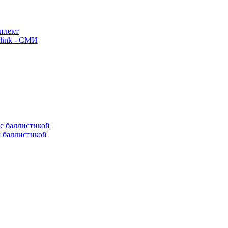
плект
link - СМИ
с баллистикой