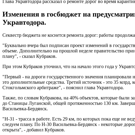
Глава Укравтодора рассказал о ремонте дорог во время каранти
Изменения в госбюджет на предусматри
Укравтодора.
Секвестр бюджета не коснется ремонта дорог: работы продолжаю
"Буквально вчера был подписан проект изменений в государст
объеме. Дополнительно на прошлой неделе правительство приня
плану", - сказал Кубраков.
При этом Кубраков уточнил, что на начало этого года у Украв
"Первый - на дороги государственного значения планировали н
это дополнительные средства. Третий источник - это 35 млрд, 
Стокгольмского арбитраже", - пояснил глава Укравтодора.
Также, по словам Кубракова, на 40% объектов, которые были за
до Станицы Луганской, общей протяженностью 130 км. Заверши
Васильевка-Бердянск.
"Н-31 - трасса в работе. Есть 29 км, по которых пока еще не в
следуем плану. По Н-30 Васильевка-Бердянск - некоторые дорог
открыта", - добавил Кубраков.