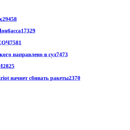
х
29458
Донбасса
17329
 СОЧ
7581
кого направлено в суд
7473
И
2825
triot начнет сбивать ракеты
2370