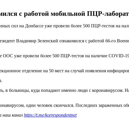
ился с работой мобильной ПЦР-лаборат
нных сил на Донбассе уже провели более 500 ПЦР-тестов на н
езидент Владимир Зеленский ознакомился с работой 66-го Военн
е ООС уже провели более 500 ПЦР-тестов на наличие COVID-19, 
фекционное отделение на 50 мест на случай появления инфицир
ы.
ть, в больницы, куда попадают именно люди с коронавирусом. Н
онавирусом, один человек скончался. Последних зараженных о
а наш канал
https://t.me/korrespondentnet