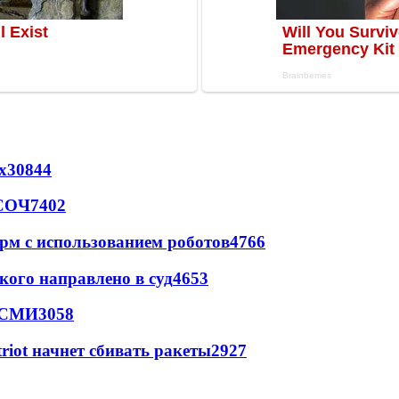
х
30844
 СОЧ
7402
рм с использованием роботов
4766
кого направлено в суд
4653
- СМИ
3058
triot начнет сбивать ракеты
2927