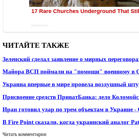
ЧИТАЙТЕ ТАКЖЕ
Зеленский сделал заявление о мирных переговора
Майора ВСП поймали на "помощи" военному в
Украина впервые в мире провела воздушный шту
Присвоение средств ПриватБанка: дело Коломойс
Иран готовил удар по трем объектам в Украине 
В Fire Point сказали, когда украинский аналог Pa
Читать комментарии