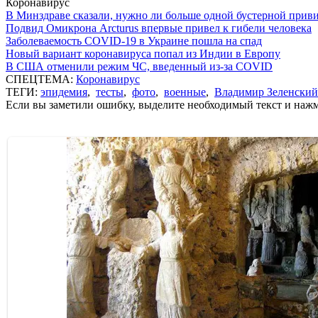
Коронавирус
В Минздраве сказали, нужно ли больше одной бустерной прив
Подвид Омикрона Arcturus впервые привел к гибели человека
Заболеваемость COVID-19 в Украине пошла на спад
Новый вариант коронавируса попал из Индии в Европу
В США отменили режим ЧС, введенный из-за COVID
СПЕЦТЕМА:
Коронавирус
ТЕГИ:
эпидемия
,
тесты
,
фото
,
военные
,
Владимир Зеленский
Если вы заметили ошибку, выделите необходимый текст и нажми