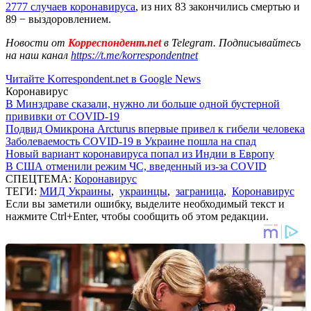
2777 случаев коронавируса
, из них 83 закончились смертью и
89 − выздоровлением.
Новости от
Корреспондент.net
в Telegram. Подписывайтесь
на наш канал
https://t.me/korrespondentnet
Читайте Korrespondent.net в Google News
Коронавирус
В Минздраве сказали, нужно ли больше одной бустерной
прививки от COVID-19
Подвид Омикрона Arcturus впервые привел к гибели человека
Заболеваемость COVID-19 в Украине пошла на спад
Новый вариант коронавируса попал из Индии в Европу
В США отменили режим ЧС, введенный из-за COVID
СПЕЦТЕМА:
Коронавирус
ТЕГИ:
МИД Украины
,
украинцы
,
заграница
,
Коронавирус
Если вы заметили ошибку, выделите необходимый текст и
нажмите Ctrl+Enter, чтобы сообщить об этом редакции.