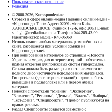
Пользовательское соглашение
Редакция
© 2000-2026, Korrespondent.net
Субъект в сфере онлайн-медиа Название онлайн-медиа -
«КореспонденТ.net» Адрес: 02091, місто Київ,
ХАРКІВСЬКЕ ШОСЕ, будинок 172-Б, офіс 208/1 E-mail:
sunlight@mediadim.com.ua
Телефон: 044-205-43-00
Идентификатор медиа - R40-06068
Использование любых материалов, размещённых на
сайте, разрешается при условии ссылки на
Корреспондент.net.
При копировании материалов со страницы «Новости
Украины и мира», для интернет-изданий – обязательна
прямая открытая для поисковых систем гиперссылка.
Ссылка должна быть размещена в независимости от
полного либо частичного использования материалов.
Гиперссылка (для интернет- изданий) – должна быть
размещена в подзаголовке или в первом абзаце
материала.
Новости с пометками "Мнение", "Экспертиза",
"Заявление", "Регионы", "Деньги", "Власть", "Выборы",
"Тест-драйв", "Спецпроекты", "Промо" публикуются на
правах рекламы.
Раздел Спецпроекты создается совместно с