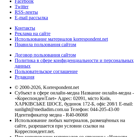
Facebook
Twitter
RSS-ленты
E-mail рассылка
Контакты
Реклама на сайте
Использование материалов korrespondent.net
Правила пользования сайтом
Договор пользования сайтом
Политика в сфере конфиденциальности и персональных
данных
Пользовательское соглашение
Редакция
© 2000-2026, Korrespondent.net
Субъект в сфере онлайн-медиа Название онлайн-медиа -
«КореспонденТ.net» Адрес: 02091, місто Київ,
ХАРКІВСЬКЕ ШОСЕ, будинок 172-Б, офіс 208/1 E-mail:
sunlight@mediadim.com.ua
Телефон: 044-205-43-00
Идентификатор медиа - R40-06068
Использование любых материалов, размещённых на
сайте, разрешается при условии ссылки на
Корреспондент.net.
При копировании материалов со страницы «Новости