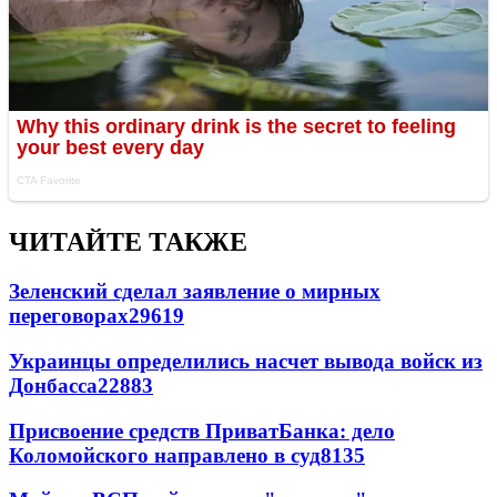
ЧИТАЙТЕ ТАКЖЕ
Зеленский сделал заявление о мирных
переговорах
29619
Украинцы определились насчет вывода войск из
Донбасса
22883
Присвоение средств ПриватБанка: дело
Коломойского направлено в суд
8135