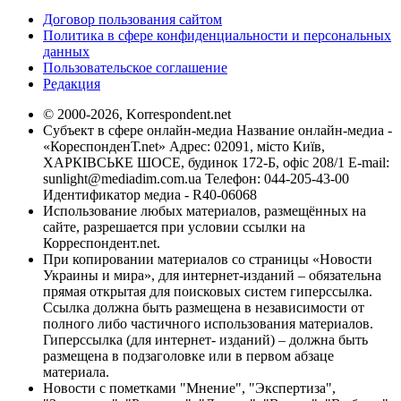
Договор пользования сайтом
Политика в сфере конфиденциальности и персональных
данных
Пользовательское соглашение
Редакция
© 2000-2026, Korrespondent.net
Субъект в сфере онлайн-медиа Название онлайн-медиа -
«КореспонденТ.net» Адрес: 02091, місто Київ,
ХАРКІВСЬКЕ ШОСЕ, будинок 172-Б, офіс 208/1 E-mail:
sunlight@mediadim.com.ua
Телефон: 044-205-43-00
Идентификатор медиа - R40-06068
Использование любых материалов, размещённых на
сайте, разрешается при условии ссылки на
Корреспондент.net.
При копировании материалов со страницы «Новости
Украины и мира», для интернет-изданий – обязательна
прямая открытая для поисковых систем гиперссылка.
Ссылка должна быть размещена в независимости от
полного либо частичного использования материалов.
Гиперссылка (для интернет- изданий) – должна быть
размещена в подзаголовке или в первом абзаце
материала.
Новости с пометками "Мнение", "Экспертиза",