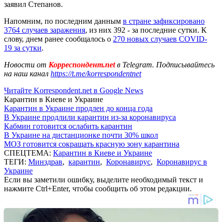
заявил Степанов.
Напомним, по последним данным
в стране зафиксировано
3764 случаев заражения
, из них 392 - за последние сутки. К
слову, днем ранее сообщалось о
270 новых случаев COVID-
19 за сутки
.
Новости от
Корреспондент.net
в Telegram. Подписывайтесь
на наш канал
https://t.me/korrespondentnet
Читайте Korrespondent.net в Google News
Карантин в Киеве и Украине
Карантин в Украине продлен до конца года
В Украине продлили карантин из-за коронавируса
Кабмин готовится ослабить карантин
В Украине на дистанционке почти 30% школ
МОЗ готовится сокращать красную зону карантина
СПЕЦТЕМА:
Карантин в Киеве и Украине
ТЕГИ:
Минздрав
,
карантин
,
Коронавирус
,
Коронавирус в
Украине
Если вы заметили ошибку, выделите необходимый текст и
нажмите Ctrl+Enter, чтобы сообщить об этом редакции.