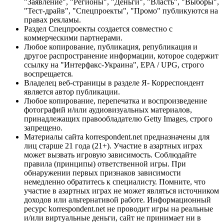
"Заявление", "Регионы", "Деньги", "Власть", "Выборы",
"Тест-драйв", "Спецпроекты", "Промо" публикуются на
правах рекламы.
Раздел Спецпроекты создается совместно с
коммерческими партнерами.
Любое копирование, публикация, републикация и
другое распространение информации, которое содержит
ссылку на "Интерфакс-Украина", EPA / UPG, строго
воспрещается.
Владелец веб-страницы в разделе Я- Корреспондент
является автор публикации.
Любое копирование, перепечатка и воспроизведение
фотографий и/или аудиовизуальных материалов,
принадлежащих правообладателю Getty Images, строго
запрещено.
Материалы сайта korrespondent.net предназначены для
лиц старше 21 года (21+). Участие в азартных играх
может вызвать игровую зависимость. Соблюдайте
правила (принципы) ответственной игры. При
обнаружении первых признаков зависимости
немедленно обратитесь к специалисту. Помните, что
участие в азартных играх не может являться источником
доходов или альтернативой работе. Информационный
ресурс korrespondent.net не проводит игры на реальные
и/или виртуальные деньги, сайт не принимает ни в