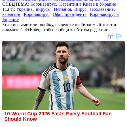
СПЕЦТЕМА:
Коронавирус
,
Карантин в Киеве и Украине
ТЕГИ:
Украина
,
вирусы
,
Испания
,
Вирус
,
заболевание
,
карантин
,
Коронавирус
,
Офис президента
,
Коронавирус в
Украине
Если вы заметили ошибку, выделите необходимый текст и
нажмите Ctrl+Enter, чтобы сообщить об этом редакции.