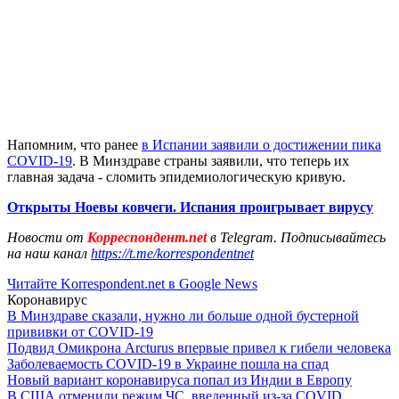
Напомним, что ранее
в Испании заявили о достижении пика
COVID-19
. В Минздраве страны заявили, что теперь их
главная задача - сломить эпидемиологическую кривую.
Открыты Ноевы ковчеги. Испания проигрывает вирусу
Новости от
Корреспондент.net
в Telegram. Подписывайтесь
на наш канал
https://t.me/korrespondentnet
Читайте Korrespondent.net в Google News
Коронавирус
В Минздраве сказали, нужно ли больше одной бустерной
прививки от COVID-19
Подвид Омикрона Arcturus впервые привел к гибели человека
Заболеваемость COVID-19 в Украине пошла на спад
Новый вариант коронавируса попал из Индии в Европу
В США отменили режим ЧС, введенный из-за COVID