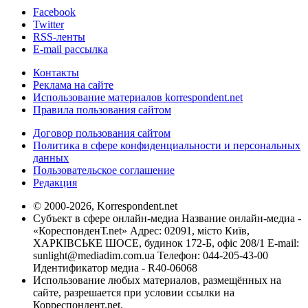
Facebook
Twitter
RSS-ленты
E-mail рассылка
Контакты
Реклама на сайте
Использование материалов korrespondent.net
Правила пользования сайтом
Договор пользования сайтом
Политика в сфере конфиденциальности и персональных
данных
Пользовательское соглашение
Редакция
© 2000-2026, Korrespondent.net
Субъект в сфере онлайн-медиа Название онлайн-медиа -
«КореспонденТ.net» Адрес: 02091, місто Київ,
ХАРКІВСЬКЕ ШОСЕ, будинок 172-Б, офіс 208/1 E-mail:
sunlight@mediadim.com.ua
Телефон: 044-205-43-00
Идентификатор медиа - R40-06068
Использование любых материалов, размещённых на
сайте, разрешается при условии ссылки на
Корреспондент.net.