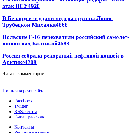
атак ВСУ
4920
В Беларуси осудили лидера группы Ляпис
Трубецкой Михалка
4868
Польские F-16 перехватили российский самолет-
шпион над Балтикой
4683
Россия собрала рекордный нефтяной конвой в
Арктике
4208
Читать комментарии
Полная версия сайта
Facebook
Twitter
RSS-ленты
E-mail рассылка
Контакты
Реклама на сайте