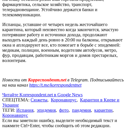
фармацевтика, сельское хозяйство, транспорт,
телерадиовещание. Устойчиво держатся банки и
телекоммуникации.
Испанцы, уставшие от четырех недель жесточайшего
карантина, который неизвестно когда закончится, зачастую
потерявшие работу и источники дохода, продолжают
выходить каждый день ровно в 20:00 на балконы, открывают
окна и аплодируют все, кто помогает в борьбе с эпидемией:
медикам, полиции, военным, водителям автобусов, метро,
фур, продавцам, работникам моргов и домов престарелых,
волонтерам.
Новости от
Корреспондент.net
в Telegram. Подписывайтесь
на наш канал
https://t.me/korrespondentnet
Читайте Korrespondent.net в Google News
СПЕЦТЕМА:
Сюжеты
,
Коронавирус
,
Карантин в Киеве и
Украине
ТЕГИ:
Испания
,
эпидемия
,
фото
,
пандемия
,
карантин
,
Коронавирус
Если вы заметили ошибку, выделите необходимый текст и
нажмите Ctrl+Enter, чтобы сообщить об этом редакции.