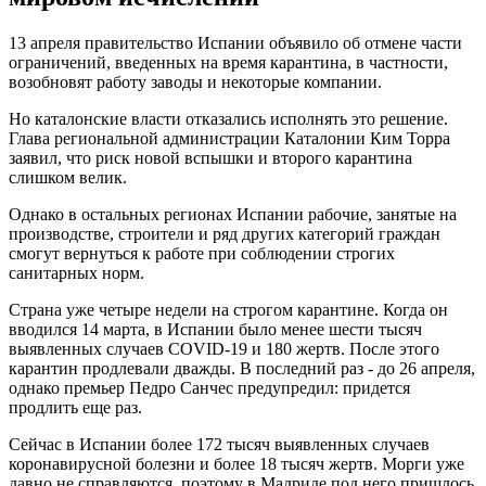
13 апреля правительство Испании объявило об отмене части
ограничений, введенных на время карантина, в частности,
возобновят работу заводы и некоторые компании.
Но каталонские власти отказались исполнять это решение.
Глава региональной администрации Каталонии Ким Торра
заявил, что риск новой вспышки и второго карантина
слишком велик.
Однако в остальных регионах Испании рабочие, занятые на
производстве, строители и ряд других категорий граждан
смогут вернуться к работе при соблюдении строгих
санитарных норм.
Страна уже четыре недели на строгом карантине. Когда он
вводился 14 марта, в Испании было менее шести тысяч
выявленных случаев COVID-19 и 180 жертв. После этого
карантин продлевали дважды. В последний раз - до 26 апреля,
однако премьер Педро Санчес предупредил: придется
продлить еще раз.
Сейчас в Испании более 172 тысяч выявленных случаев
коронавирусной болезни и более 18 тысяч жертв. Морги уже
давно не справляются, поэтому в Мадриде под него пришлось