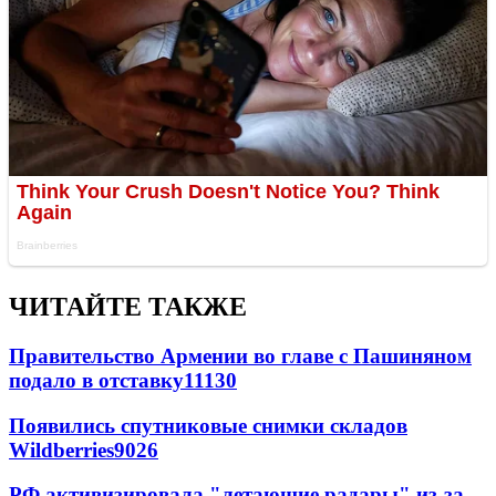
ЧИТАЙТЕ ТАКЖЕ
Правительство Армении во главе с Пашиняном
подало в отставку
11130
Появились спутниковые снимки складов
Wildberries
9026
РФ активизировала "летающие радары" из-за