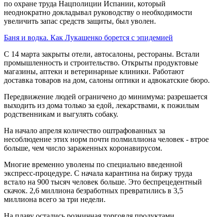
по охране труда Нацполиции Испании, который
неоднократно докладывал руководству о необходимости
увеличить запас средств защиты, был уволен.
Баня и водка. Как Лукашенко борется с эпидемией
С 14 марта закрыты отели, автосалоны, рестораны. Встали
промышленность и строительство. Открыты продуктовые
магазины, аптеки и ветеринарные клиники. Работают
доставка товаров на дом, салоны оптики и адвокатские бюро.
Передвижение людей ограничено до минимума: разрешается
выходить из дома только за едой, лекарствами, к пожилым
родственникам и выгулять собаку.
На начало апреля количество оштрафованных за
несоблюдение этих норм почти полмиллиона человек - втрое
больше, чем число зараженных коронавирусом.
Многие временно уволены по специально введенной
экспресс-процедуре. С начала карантина на биржу труда
встало на 900 тысяч человек больше. Это беспрецедентный
скачок. 2,6 миллиона безработных превратились в 3,5
миллиона всего за три недели.
На плаву остались розничная торговля продуктами,