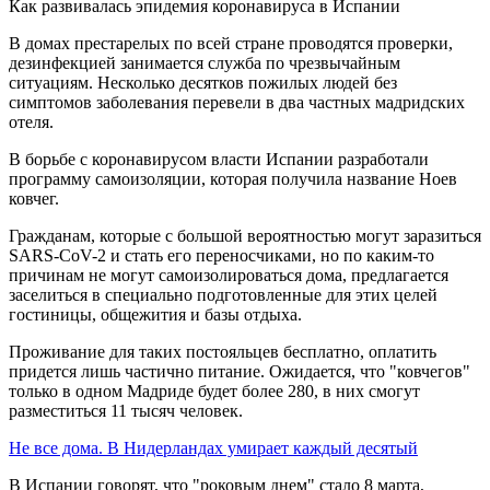
Как развивалась эпидемия коронавируса в Испании
В домах престарелых по всей стране проводятся проверки,
дезинфекцией занимается служба по чрезвычайным
ситуациям. Несколько десятков пожилых людей без
симптомов заболевания перевели в два частных мадридских
отеля.
В борьбе с коронавирусом власти Испании разработали
программу самоизоляции, которая получила название Ноев
ковчег.
Гражданам, которые с большой вероятностью могут заразиться
SARS-CoV-2 и стать его переносчиками, но по каким-то
причинам не могут самоизолироваться дома, предлагается
заселиться в специально подготовленные для этих целей
гостиницы, общежития и базы отдыха.
Проживание для таких постояльцев бесплатно, оплатить
придется лишь частично питание. Ожидается, что "ковчегов"
только в одном Мадриде будет более 280, в них смогут
разместиться 11 тысяч человек.
Не все дома. В Нидерландах умирает каждый десятый
В Испании говорят, что "роковым днем" стало 8 марта,