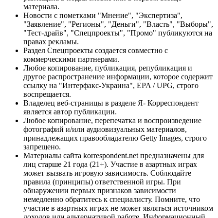
материала.
Новости с пометками "Мнение", "Экспертиза",
"Заявление", "Регионы", "Деньги", "Власть", "Выборы",
"Тест-драйв", "Спецпроекты", "Промо" публикуются на
правах рекламы.
Раздел Спецпроекты создается совместно с
коммерческими партнерами.
Любое копирование, публикация, републикация и
другое распространение информации, которое содержит
ссылку на "Интерфакс-Украина", EPA / UPG, строго
воспрещается.
Владелец веб-страницы в разделе Я- Корреспондент
является автор публикации.
Любое копирование, перепечатка и воспроизведение
фотографий и/или аудиовизуальных материалов,
принадлежащих правообладателю Getty Images, строго
запрещено.
Материалы сайта korrespondent.net предназначены для
лиц старше 21 года (21+). Участие в азартных играх
может вызвать игровую зависимость. Соблюдайте
правила (принципы) ответственной игры. При
обнаружении первых признаков зависимости
немедленно обратитесь к специалисту. Помните, что
участие в азартных играх не может являться источником
доходов или альтернативой работе. Информационный