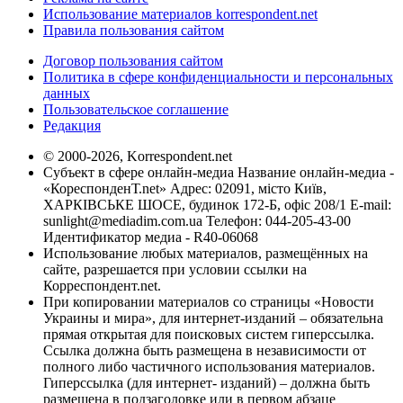
Использование материалов korrespondent.net
Правила пользования сайтом
Договор пользования сайтом
Политика в сфере конфиденциальности и персональных
данных
Пользовательское соглашение
Редакция
© 2000-2026, Korrespondent.net
Субъект в сфере онлайн-медиа Название онлайн-медиа -
«КореспонденТ.net» Адрес: 02091, місто Київ,
ХАРКІВСЬКЕ ШОСЕ, будинок 172-Б, офіс 208/1 E-mail:
sunlight@mediadim.com.ua
Телефон: 044-205-43-00
Идентификатор медиа - R40-06068
Использование любых материалов, размещённых на
сайте, разрешается при условии ссылки на
Корреспондент.net.
При копировании материалов со страницы «Новости
Украины и мира», для интернет-изданий – обязательна
прямая открытая для поисковых систем гиперссылка.
Ссылка должна быть размещена в независимости от
полного либо частичного использования материалов.
Гиперссылка (для интернет- изданий) – должна быть
размещена в подзаголовке или в первом абзаце