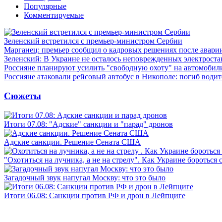
Популярные
Комментируемые
Зеленский встретился с премьер-министром Сербии
Марганец: премьер сообщил о кадровых решениях после авари
Зеленский: В Украине не осталось неповрежденных электрост
Россияне планируют усилить "свободную охоту" на автомобил
Россияне атаковали рейсовый автобус в Никополе: погиб водит
Сюжеты
Итоги 07.08: "Адские" санкции и "парад" дронов
Адские санкции. Решение Сената США
"Охотиться на лучника, а не на стрелу". Как Украине бороться 
Загадочный звук напугал Москву: что это было
Итоги 06.08: Санкции против РФ и дрон в Лейпциге