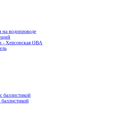
и на водопроводе
анций
и - Херсонская ОВА
ель
с баллистикой