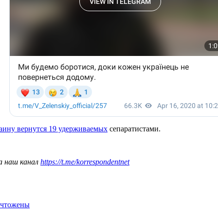
аину вернутся 19 удерживаемых
сепаратистами.
а наш канал
https://t.me/korrespondentnet
ничтожены