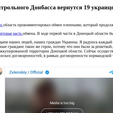
нтрольного Донбасса вернутся 19 украице
ую
область прокомментировал обмен пленными, который продолжае
 вторая часть
обмена. В ходе первой части в Донецкой области 
щаем наших людей, наших граждан Украины. Я радуюсь каждый р
е граждане такие же герои, потому что они были за решеткой, 
о оккупированной территории Донецкой области. Сейчас осущест
инских договоренностей, в рамках договоренности нормандской 