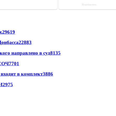
х
29619
Донбасса
22883
кого направлено в суд
8135
 СОЧ
7701
 входит в комплект
3886
И
2975