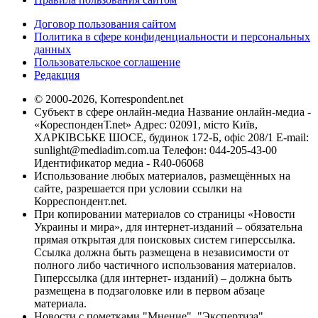
Договор пользования сайтом
Политика в сфере конфиденциальности и персональных
данных
Пользовательское соглашение
Редакция
© 2000-2026, Korrespondent.net
Субъект в сфере онлайн-медиа Название онлайн-медиа -
«КореспонденТ.net» Адрес: 02091, місто Київ,
ХАРКІВСЬКЕ ШОСЕ, будинок 172-Б, офіс 208/1 E-mail:
sunlight@mediadim.com.ua
Телефон: 044-205-43-00
Идентификатор медиа - R40-06068
Использование любых материалов, размещённых на
сайте, разрешается при условии ссылки на
Корреспондент.net.
При копировании материалов со страницы «Новости
Украины и мира», для интернет-изданий – обязательна
прямая открытая для поисковых систем гиперссылка.
Ссылка должна быть размещена в независимости от
полного либо частичного использования материалов.
Гиперссылка (для интернет- изданий) – должна быть
размещена в подзаголовке или в первом абзаце
материала.
Новости с пометками "Мнение", "Экспертиза",