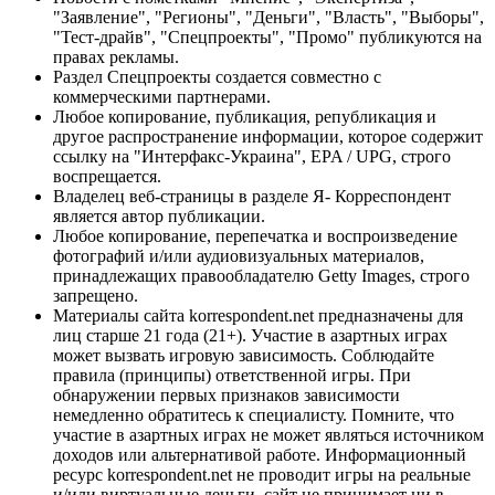
"Заявление", "Регионы", "Деньги", "Власть", "Выборы",
"Тест-драйв", "Спецпроекты", "Промо" публикуются на
правах рекламы.
Раздел Спецпроекты создается совместно с
коммерческими партнерами.
Любое копирование, публикация, републикация и
другое распространение информации, которое содержит
ссылку на "Интерфакс-Украина", EPA / UPG, строго
воспрещается.
Владелец веб-страницы в разделе Я- Корреспондент
является автор публикации.
Любое копирование, перепечатка и воспроизведение
фотографий и/или аудиовизуальных материалов,
принадлежащих правообладателю Getty Images, строго
запрещено.
Материалы сайта korrespondent.net предназначены для
лиц старше 21 года (21+). Участие в азартных играх
может вызвать игровую зависимость. Соблюдайте
правила (принципы) ответственной игры. При
обнаружении первых признаков зависимости
немедленно обратитесь к специалисту. Помните, что
участие в азартных играх не может являться источником
доходов или альтернативой работе. Информационный
ресурс korrespondent.net не проводит игры на реальные
и/или виртуальные деньги, сайт не принимает ни в