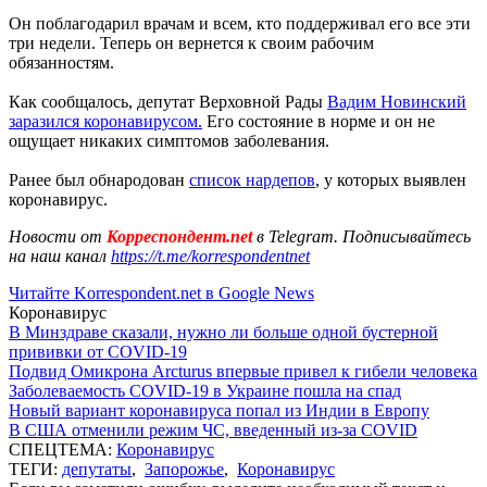
Он поблагодарил врачам и всем, кто поддерживал его все эти
три недели. Теперь он вернется к своим рабочим
обязанностям.
Как сообщалось, депутат Верховной Рады
Вадим Новинский
заразился коронавирусом.
Его состояние в норме и он не
ощущает никаких симптомов заболевания.
Ранее был обнародован
список нардепов
, у которых выявлен
коронавирус.
Новости от
Корреспондент.net
в Telegram. Подписывайтесь
на наш канал
https://t.me/korrespondentnet
Читайте Korrespondent.net в Google News
Коронавирус
В Минздраве сказали, нужно ли больше одной бустерной
прививки от COVID-19
Подвид Омикрона Arcturus впервые привел к гибели человека
Заболеваемость COVID-19 в Украине пошла на спад
Новый вариант коронавируса попал из Индии в Европу
В США отменили режим ЧС, введенный из-за COVID
СПЕЦТЕМА:
Коронавирус
ТЕГИ:
депутаты
,
Запорожье
,
Коронавирус