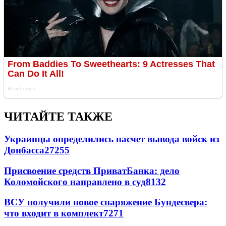
ЧИТАЙТЕ ТАКЖЕ
Украинцы определились насчет вывода войск из
Донбасса
27255
Присвоение средств ПриватБанка: дело
Коломойского направлено в суд
8132
ВСУ получили новое снаряжение Бундесвера:
что входит в комплект
7271