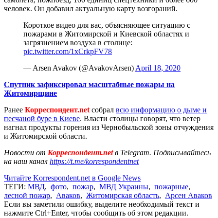
человек. Он добавил актуальную карту возгораний.
Короткое видео для вас, объясняющее ситуацию с
пожарами в Житомирской и Киевской областях и
загрязнением воздуха в столице:
pic.twitter.com/1xCrkpFV78
— Arsen Avakov (@AvakovArsen)
April 18, 2020
Спутник зафиксировал масштабные пожары на
Житомирщине
Ранее
Корреспондент.net
собрал
всю информацию о дыме и
песчаной буре в Киеве
. Власти столицы говорят, что ветер
нагнал продукты горения из Чернобыльской зоны отчуждения
и Житомирской области.
Новости от
Корреспондент.net
в Telegram. Подписывайтесь
на наш канал
https://t.me/korrespondentnet
Читайте Korrespondent.net в Google News
ТЕГИ:
МВД
,
фото
,
пожар
,
МВД Украины
,
пожарные
,
лесной пожар
,
Аваков
,
Житомирская область
,
Арсен Аваков
Если вы заметили ошибку, выделите необходимый текст и
нажмите Ctrl+Enter, чтобы сообщить об этом редакции.