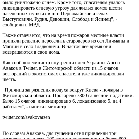
было уничтожено огнем. Кроме того, спасателям удалось
ликвидировать огневую угрозу для жилых домов шести
населенных пунктах в пгт. Первомайское и селах
Выступовичи, Рудня, Девошин, Слобода и Ясинец", -
сообщили в МВД.
Также отмечается, что на время пожаров местные власти
приняли решение переселить староверов из сел Личманы и
Магдин в село Гладковичи. В настоящее время они
возвращаются в свои дома.
Как сообщил министр внутренних дел Украины Арсен
Аваков в Twitter, в Житомирской области из 15 очагов
возгораний в экосистемах спасатели уже ликвидировали
шесть.
"Причина загрязнения воздуха вокруг Киева - пожары в
Житомирской области. Прогорело 7800 га лесной подстилки.
Было 15 очагов, ликвидировано 6, локализовано 5, на 4
работаем", - написал министр.
twitter.com/avakovarsen
По словам Авакова, для тушения огня привлекли три
самолета, пожпоезд, 100 единиц спецтехники и более 600