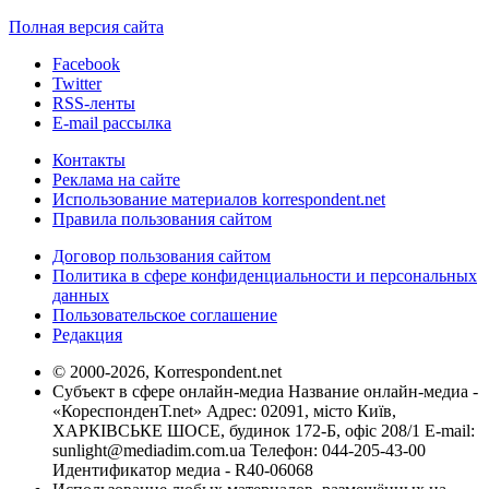
Полная версия сайта
Facebook
Twitter
RSS-ленты
E-mail рассылка
Контакты
Реклама на сайте
Использование материалов korrespondent.net
Правила пользования сайтом
Договор пользования сайтом
Политика в сфере конфиденциальности и персональных
данных
Пользовательское соглашение
Редакция
© 2000-2026, Korrespondent.net
Субъект в сфере онлайн-медиа Название онлайн-медиа -
«КореспонденТ.net» Адрес: 02091, місто Київ,
ХАРКІВСЬКЕ ШОСЕ, будинок 172-Б, офіс 208/1 E-mail:
sunlight@mediadim.com.ua
Телефон: 044-205-43-00
Идентификатор медиа - R40-06068