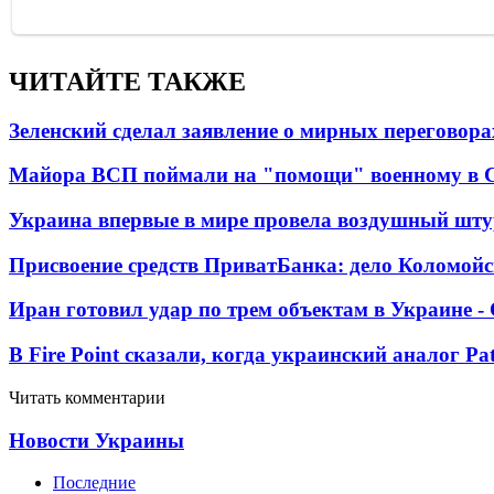
ЧИТАЙТЕ ТАКЖЕ
Зеленский сделал заявление о мирных переговора
Майора ВСП поймали на "помощи" военному в
Украина впервые в мире провела воздушный шту
Присвоение средств ПриватБанка: дело Коломойс
Иран готовил удар по трем объектам в Украине 
В Fire Point сказали, когда украинский аналог Pa
Читать комментарии
Новости Украины
Последние