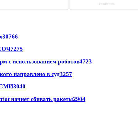
х
30766
 СОЧ
7275
рм с использованием роботов
4723
кого направлено в суд
3257
- СМИ
3040
triot начнет сбивать ракеты
2904