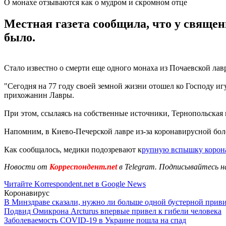
О монахе отзываются как о мудром и скромном отце
Местная газета сообщила, что у свяще
было.
Стало известно о смерти еще одного монаха из Почаевской ла
"Сегодня на 77 году своей земной жизни отошел ко Господу иг
прихожанин Лавры.
При этом, ссылаясь на собственные источники, Тернопольская
Напомним, в Киево-Печерской лавре из-за коронавирусной бол
Как сообщалось, медики подозревают к
рупную вспышку корон
Новости от
Корреспондент.net
в Telegram. Подписывайтесь н
Читайте Korrespondent.net в Google News
Коронавирус
В Минздраве сказали, нужно ли больше одной бустерной прив
Подвид Омикрона Arcturus впервые привел к гибели человека
Заболеваемость COVID-19 в Украине пошла на спад