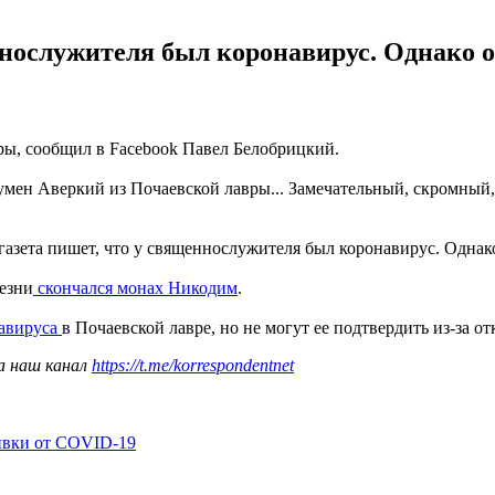
ннослужителя был коронавирус. Однако 
вры, сообщил в Facebook Павел Белобрицкий.
умен Аверкий из Почаевской лавры... Замечательный, скромный,
 газета пишет, что у священнослужителя был коронавирус. Одна
езни
скончался монах Никодим
.
авируса
в Почаевской лавре, но не могут ее подтвердить из-за от
а наш канал
https://t.me/korrespondentnet
ивки от COVID-19