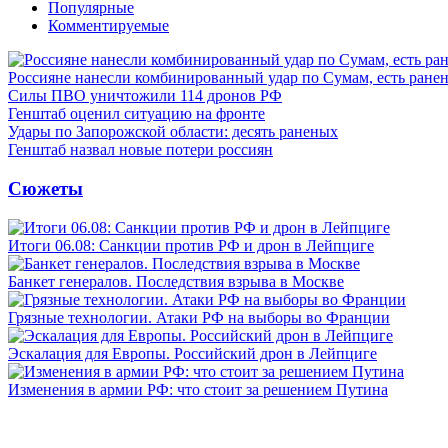
Популярные
Комментируемые
Россияне нанесли комбинированный удар по Сумам, есть ране
Силы ПВО уничтожили 114 дронов РФ
Генштаб оценил ситуацию на фронте
Удары по Запорожской области: десять раненых
Генштаб назвал новые потери россиян
Сюжеты
Итоги 06.08: Санкции против РФ и дрон в Лейпциге
Банкет генералов. Последствия взрыва в Москве
Грязные технологии. Атаки РФ на выборы во Франции
Эскалация для Европы. Российский дрон в Лейпциге
Изменения в армии РФ: что стоит за решением Путина