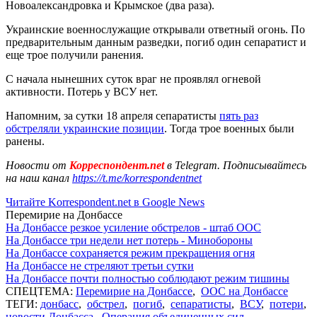
Новоалександровка и Крымское (два раза).
Украинские военнослужащие открывали ответный огонь. По
предварительным данным разведки, погиб один сепаратист и
еще трое получили ранения.
С начала нынешних суток враг не проявлял огневой
активности. Потерь у ВСУ нет.
Напомним, за сутки 18 апреля сепаратисты
пять раз
обстреляли украинские позиции
. Тогда трое военных были
ранены.
Новости от
Корреспондент.net
в Telegram. Подписывайтесь
на наш канал
https://t.me/korrespondentnet
Читайте Korrespondent.net в Google News
Перемирие на Донбассе
На Донбассе резкое усиление обстрелов - штаб ООС
На Донбассе три недели нет потерь - Минобороны
На Донбассе сохраняется режим прекращения огня
На Донбассе не стреляют третьи сутки
На Донбассе почти полностью соблюдают режим тишины
СПЕЦТЕМА:
Перемирие на Донбассе
,
ООС на Донбассе
ТЕГИ:
донбасс
,
обстрел
,
погиб
,
сепаратисты
,
ВСУ
,
потери
,
новости Донбасса
,
Операция объединенных сил