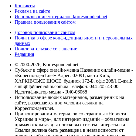
Контакты
Реклама на сайте
Использование материалов korrespondent.net
Правила пользования сайтом
Договор пользования сайтом
Политика в сфере конфиденциальности и персональных
данных
Пользовательское соглашение
Редакция
© 2000-2026, Korrespondent.net
Субъект в сфере онлайн-медиа Название онлайн-медиа -
«КореспонденТ.net» Адрес: 02091, місто Київ,
ХАРКІВСЬКЕ ШОСЕ, будинок 172-Б, офіс 208/1 E-mail:
sunlight@mediadim.com.ua
Телефон: 044-205-43-00
Идентификатор медиа - R40-06068
Использование любых материалов, размещённых на
сайте, разрешается при условии ссылки на
Корреспондент.net.
При копировании материалов со страницы «Новости
Украины и мира», для интернет-изданий – обязательна
прямая открытая для поисковых систем гиперссылка.
Ссылка должна быть размещена в независимости от
полного либо частичного использования материалов.